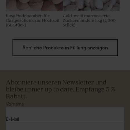
Rosa Badebomben für
Gold-weiß marmorierte
Gastgeschenk zur Hochzeit
Zuckermandeln 1 kg (± 300
(30 Stück)
Stück)
Ähnliche Produkte in Füllung anzeigen
Abonniere unseren Newsletter und
bleibe immer up to date. Empfange 5 %
Rabatt.
Vorname
E-Mail