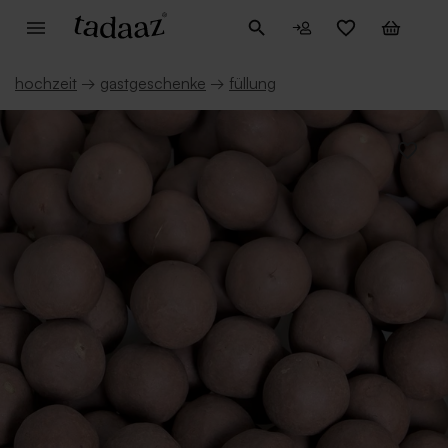
hochzeit
→
gastgeschenke
→
füllung