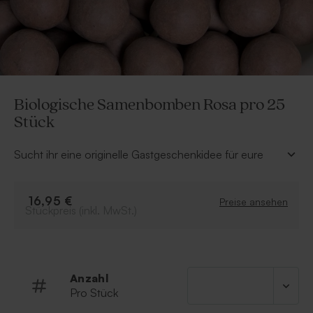
Biologische Samenbomben Rosa pro 25
Stück
Sucht ihr eine originelle Gastgeschenkidee für eure
Hochzeit? Diese rosa, biologischen Samenbomben
sind ein schönes Gastgeschenk für eure Gäste –
besonders in einer hübschen Verpackung.
16,95 €
Preise ansehen
Stückpreis (inkl. MwSt.)
Inhalt: 25 Samenbomben
Farbe: Rosa
100 % biologisch
Die Samenbomben enthalten eine Bio-
Anzahl
Wildblumenmischung voller Nektar und Pollen –
Pro Stück
ideal für Bienen und Schmetterlinge. Die Blumen