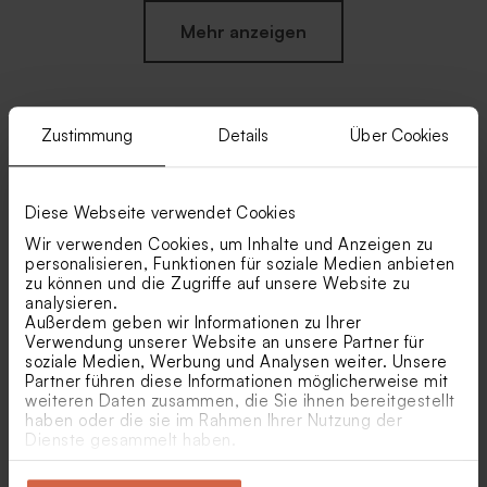
Mehr anzeigen
Zustimmung
Details
Über Cookies
Ähnliche Produkte
Diese Webseite verwendet Cookies
Transparente
Originelles Gastgeschenk
Kissenverpackungen als
mit Holzdeckel | modernes
Wir verwenden Cookies, um Inhalte und Anzeigen zu
Gastgeschenk
Design
personalisieren, Funktionen für soziale Medien anbieten
zu können und die Zugriffe auf unsere Website zu
analysieren.
Außerdem geben wir Informationen zu Ihrer
Verwendung unserer Website an unsere Partner für
soziale Medien, Werbung und Analysen weiter. Unsere
Partner führen diese Informationen möglicherweise mit
weiteren Daten zusammen, die Sie ihnen bereitgestellt
haben oder die sie im Rahmen Ihrer Nutzung der
Dienste gesammelt haben.
Rosa Badesalz für
Rosafarbene Schokolinsen
Hochzeitsgeschenke – 1 kg
als Gastgeschenk zur
Hochzeit 1 kg (± 1120 Stück)