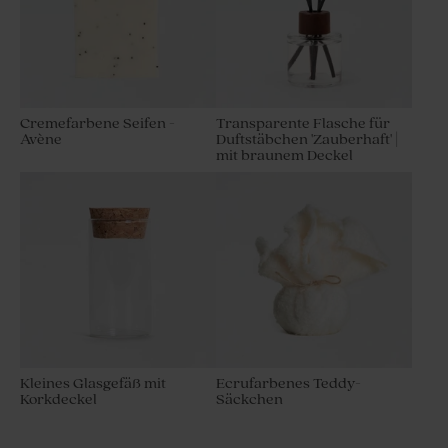
Cremefarbene Seifen -
Transparente Flasche für
Avène
Duftstäbchen 'Zauberhaft' |
mit braunem Deckel
Kleines Glasgefäß mit
Ecrufarbenes Teddy-
Korkdeckel
Säckchen