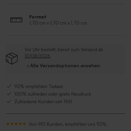
blühen vom Frühling bis in den Sommer, fördern
die Biodiversität und säen sich oft selbst wieder
aus.
Format
1,70 cm x 1,70 cm x 1,70 cm
Vor Uhr bestellt, bereit zum Versand ab
10/08/2026
› Alle Versandoptionen ansehen
92% empfehlen Tadaaz
100% zufrieden oder gratis Neudruck
Zufriedene Kunden seit 1961
Von 951 Kunden, empfehlen uns 92%.