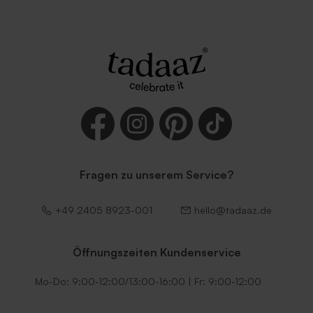
Rostbrauner Umschlag mit
Lila Umschlag
spitzer Klappe
Fragen zu unserem Service?
Dunkelgrüner Umschlag
Umschlag mit
selbstklebender
Verschlussklappe in Weiß
+49 2405 8923-001
hello@tadaaz.de
Öffnungszeiten Kundenservice
Mo-Do: 9:00-12:00/13:00-16:00 | Fr: 9:00-12:00