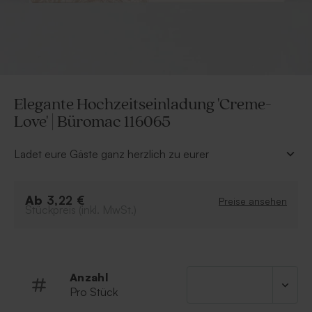
Elegante Hochzeitseinladung 'Creme-
Love' | Büromac 116065
Ladet eure Gäste ganz herzlich zu eurer
Traumhochzeit mit dieser schönen cremefarbenen
Hochzeitskarte ein. Diese cremefarbene
Ab
Hochzeitskarte mit zartem Spitzenmotiv in
3,22 €
Preise ansehen
Stückpreis (inkl. MwSt.)
Kombination mit schickem beigefarbigem Satinband
verleitet zum Träumen. Euen schönsten Hochzeitstext
könnt ihr auf der Innenseite und auf den Einlegkarten
für die Einlegetaschen verfassen.
Anzahl
Klappkarte
Pro Stück
Bänder und Einlegekarten enthalten