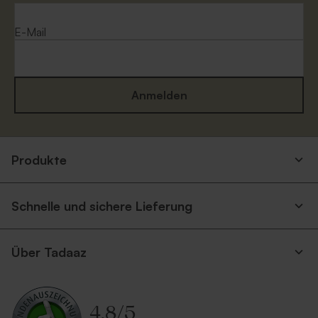
E-Mail
Anmelden
Umschlag 'Gold'
Umschlag aus Kraftpapier
Produkte
Neu
Schnelle und sichere Lieferung
Über Tadaaz
Umschlag in Sandfarbe
Umschlag mit Spitzklappe
4.8
/
5
aus Recyclingpapier