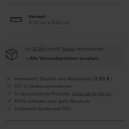
Edles Design
Karte 116.065 aus unserer Büromac-Kollektion
Format
11,50 cm x 17,50 cm
Vor
14 Uhr
bestellt,
heute
versandbereit.
› Alle Versandoptionen ansehen
Interessiert? Bestelle eine Musterkarte (
2,50 €
)
100 % Familienunternehmen
10 dazu passende Produkte,
schau sie dir hier an.
100% zufrieden oder gratis Neudruck
Zufriedene Kunden seit 1961