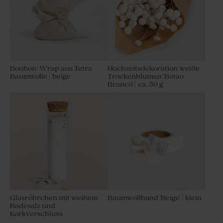
Bonbon-Wrap aus Tetra
Hochzeitsdekoration weiße
Baumwolle | beige
Trockenblumen 'Botao
Branco' | ca. 50 g
Glasröhrchen mit weißem
Baumwollband 'Beige' | klein
Badesalz und
Korkverschluss