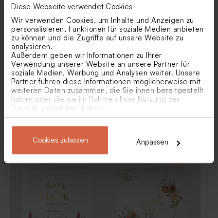
Diese Webseite verwendet Cookies
Hochzeitseinladung in
Hochzeitseinladung mit
Salbeigrün mit
Trockenblumen(*) optional
Wir verwenden Cookies, um Inhalte und Anzeigen zu
Fotoanhänger
DIY-Glas mit gelbem
Personalisierter Bleistift mit
personalisieren, Funktionen für soziale Medien anbieten
Badesalz als Gastgeschenk
beigem Windrad
zu können und die Zugriffe auf unsere Website zu
zur Hochzeit
analysieren.
Außerdem geben wir Informationen zu Ihrer
Verwendung unserer Website an unsere Partner für
soziale Medien, Werbung und Analysen weiter. Unsere
Partner führen diese Informationen möglicherweise mit
weiteren Daten zusammen, die Sie ihnen bereitgestellt
haben oder die sie im Rahmen Ihrer Nutzung der
Dienste gesammelt haben.
Veredelte
Schicke Pocketfold-
Cookies zulassen
Hochzeitseinladung optional
Hochzeitskarte in Weiß mit
Anpassen
mit Trockenblumen*
Goldfolie