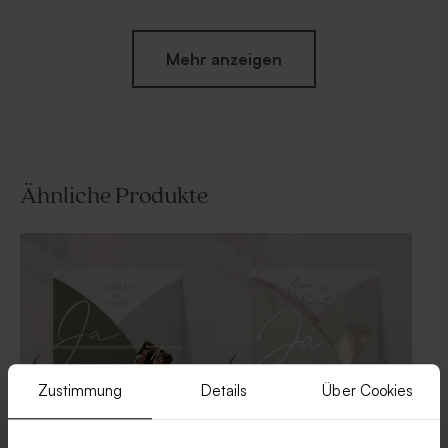
Mehr anzeigen
Ähnliche Produkte
Geschenkdose aus Samt in
Kleines sandfarbenes
Beige
Vorratsglas mit Glasdeckel
für Hochzeit
Zustimmung
Details
Über Cookies
Originelle Pocketfold
Pocketfold-