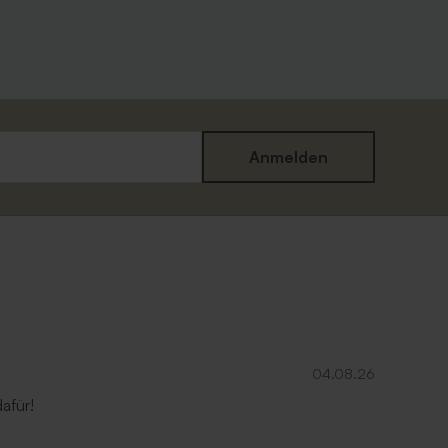
Anmelden
Rostbrauner Umschlag mit spitzer
Klappe
04.08.26
afür!