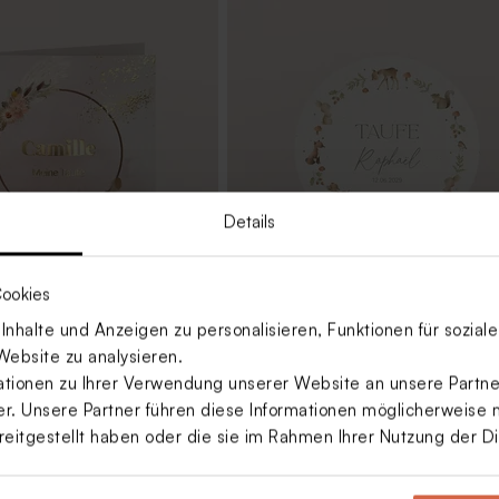
Details
ookies
nhalte und Anzeigen zu personalisieren, Funktionen für sozia
ung mit Blumen und
Taufeinladung 'Tiere des Waldes' i
Website zu analysieren.
rundem Format | Animal Design
ionen zu Ihrer Verwendung unserer Website an unsere Partner
. Unsere Partner führen diese Informationen möglicherweise 
reitgestellt haben oder die sie im Rahmen Ihrer Nutzung der 