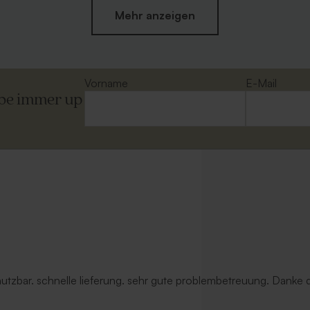
Mehr anzeigen
Vorname
E-Mail
ibe immer up
us Kraftpapier
Umschlag in gebrochenem Weiß
 nutzbar. schnelle lieferung. sehr gute problembetreuung. Danke d