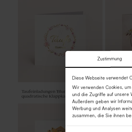
Zustimmung
Diese Webseite verwendet C
Wir verwenden Cookies, um I
Taufeinladungen 'Blumenkreis' |
Taufeinlad
und die Zugriffe auf unsere 
quadratische Klappkarte
Goldfolie
Außerdem geben wir Informat
Werbung und Analysen weiter
zusammen, die Sie ihnen be