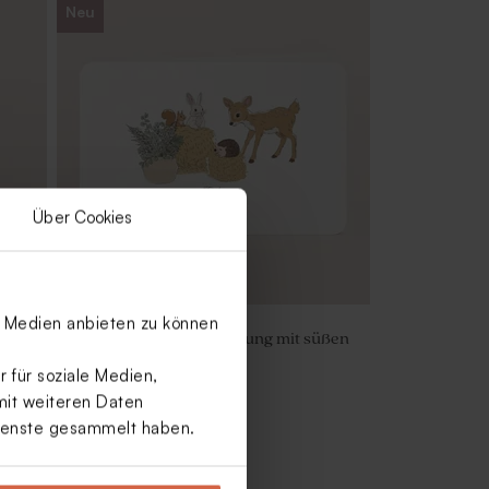
Neu
Über Cookies
le Medien anbieten zu können
n
Zauberhafte Taufeinladung mit süßen
Waldtieren und Namen
 für soziale Medien,
mit weiteren Daten
Dienste gesammelt haben.