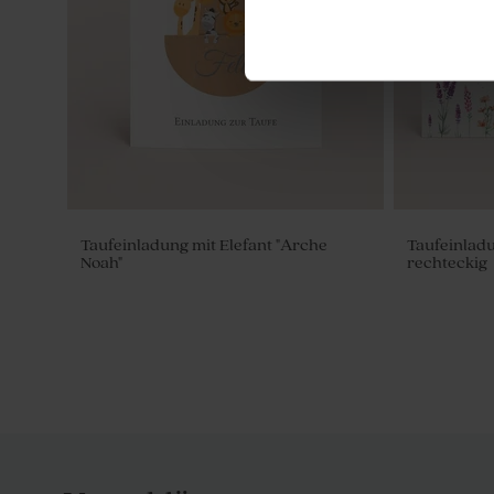
Taufeinladung mit Elefant "Arche
Taufeinladu
Noah"
rechteckig