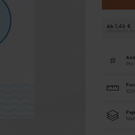
vorgedruckten 
Einladungstext 
Fischen und We
Passend zu dies
1,46 €
Ab
Tütchen für Gas
Stückpreis (in
Anz
Pro
For
10,
Pap
Matt