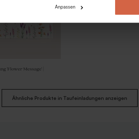
Anpassen
ng 'Flower Message' |
Ähnliche Produkte in Taufeinladungen anzeigen