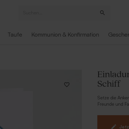
Taufe
Kommunion & Konfirmation
Gesche
Einladu
Schiff
Setze die Anker
Freunde und Fam
mit Anker, Fisc
Taufdatum auf d
Schritt auf der
Jetz