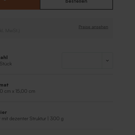
Polaroidrahmen und schreibe daneben deinen
bestellen
zur Taufe deines Kindes in Mitten von Schiffchen,
llen.
er Taufeinladung gibt es diverse Boxen und
tgeschenke im gleichen Stil.
Preise ansehen
kl. MwSt.)
ahl
 Stück
mat
00 cm x 15,00 cm
ier
 mit dezenter Struktur | 300 g