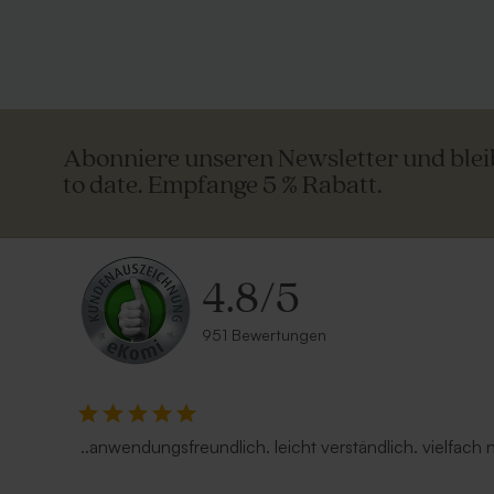
Abonniere unseren Newsletter und ble
to date. Empfange 5 % Rabatt.
4.8
/
5
951 Bewertungen
Umschlag 'Nude' in zartrose | mit
Umschlag a
spitzer Verschlussklappe
..anwendungsfreundlich. leicht verständlich. vielfach