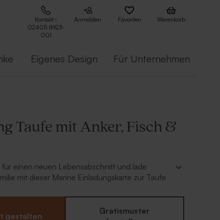
Kontakt :
Anmelden
Favoriten
Warenkorb
02405 8923-
001
nke
Eigenes Design
Für Unternehmen
ng Taufe mit Anker, Fisch &
 für einen neuen Lebensabschnitt und lade
ilie mit dieser Marine Einladungskarte zur Taufe
h und Schiff ein. Schreibe den Namen und das
ie Vorderseite der Klapparte. Ergänze im nächsten
 Innenseite ein Foto deines Babys in dem
Gratismuster
t gestalten