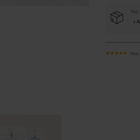
Vor
› 
Von