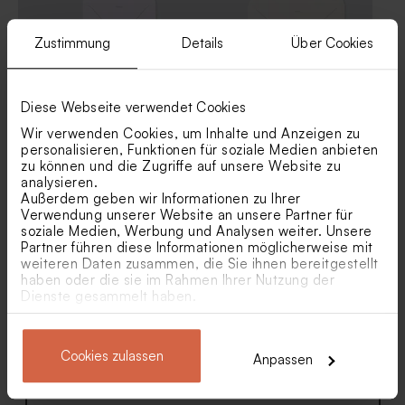
Zustimmung
Details
Über Cookies
Diese Webseite verwendet Cookies
Weißer quadratischer
Umschlag in Weiß
Wir verwenden Cookies, um Inhalte und Anzeigen zu
Umschlag
personalisieren, Funktionen für soziale Medien anbieten
zu können und die Zugriffe auf unsere Website zu
analysieren.
Außerdem geben wir Informationen zu Ihrer
Verwendung unserer Website an unsere Partner für
soziale Medien, Werbung und Analysen weiter. Unsere
Partner führen diese Informationen möglicherweise mit
weiteren Daten zusammen, die Sie ihnen bereitgestellt
haben oder die sie im Rahmen Ihrer Nutzung der
Dienste gesammelt haben.
Rosa Umschlag
Umschlag Gold
Cookies zulassen
Anpassen