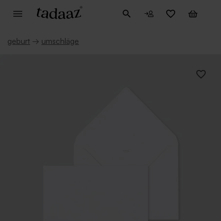
geburt
→
umschläge