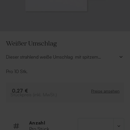
Weißer Umschlag
Dieser strahlend weiße Umschlag mit spitzem
Verschluss, ist sehr natürlich und passt sich jeder Karte
an. Er ist aus hochwertigem Papier gefertigt und
Pro 10 Stk.
universell einsetzbar.
0,27 €
Preise ansehen
Stückpreis (inkl. MwSt.)
Anzahl
Pro Stück