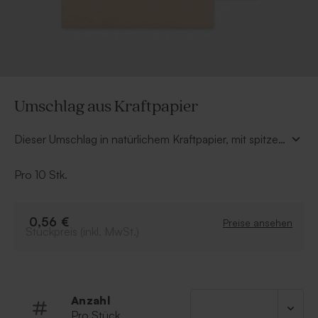
Umschlag aus Kraftpapier
Dieser Umschlag in natürlichem Kraftpapier, mit spitzer
Verschlussklappe, ist sehr natürlich und passt sich jeder
Karte an. Er ist aus hochwertigem Papier gefertigt und
Pro 10 Stk.
universell einsetzbar.
0,56 €
Preise ansehen
Stückpreis (inkl. MwSt.)
Anzahl
Pro Stück