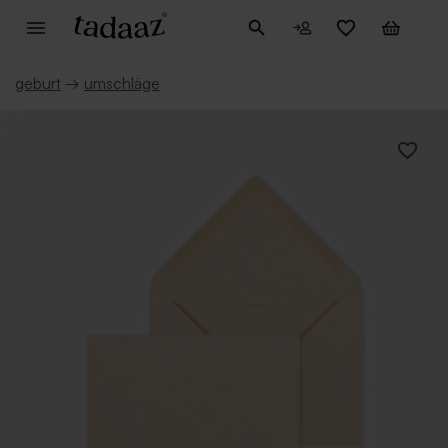
geburt
→
umschläge