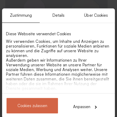
Zustimmung
Details
Über Cookies
Diese Webseite verwendet Cookies
Wir verwenden Cookies, um Inhalte und Anzeigen zu
Weißer quadratischer
Umschlag in Weiß
Umschlag
personalisieren, Funktionen für soziale Medien anbieten
zu können und die Zugriffe auf unsere Website zu
analysieren.
Außerdem geben wir Informationen zu Ihrer
Verwendung unserer Website an unsere Partner für
soziale Medien, Werbung und Analysen weiter. Unsere
Partner führen diese Informationen möglicherweise mit
weiteren Daten zusammen, die Sie ihnen bereitgestellt
haben oder die sie im Rahmen Ihrer Nutzung der
Dienste gesammelt haben.
Umschlag Gold
Rosa Umschlag
Cookies zulassen
Anpassen