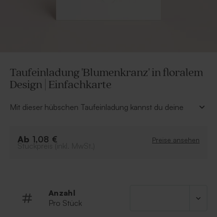
Taufeinladung 'Blumenkranz' in floralem
Design | Einfachkarte
Mit dieser hübschen Taufeinladung kannst du deine
Freunde und Familie wunderbar zur Taufe einladen.
Personalisere die Karte mit einem deiner Lieblingsfotos
Ab
und deinem persönlichen Text.
1,08 €
Preise ansehen
Stückpreis (inkl. MwSt.)
Einfachkarte
Trendy Design
Anzahl
Pro Stück