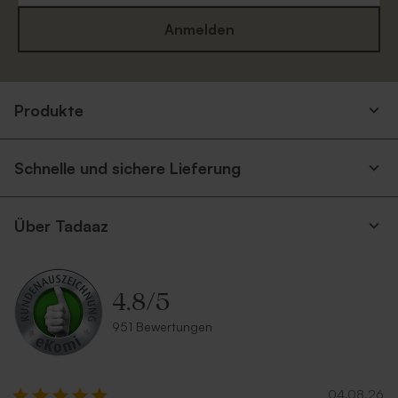
Anmelden
Umschlag mit Spitzklappe
Weißer Umschlag
Produkte
aus Recyclingpapier
Schnelle und sichere Lieferung
Über Tadaaz
4.8
/
5
Rostbrauner Umschlag mit
Umschlag mit spitzer Klappe
951 Bewertungen
spitzer Klappe
'Gold'
04.08.26