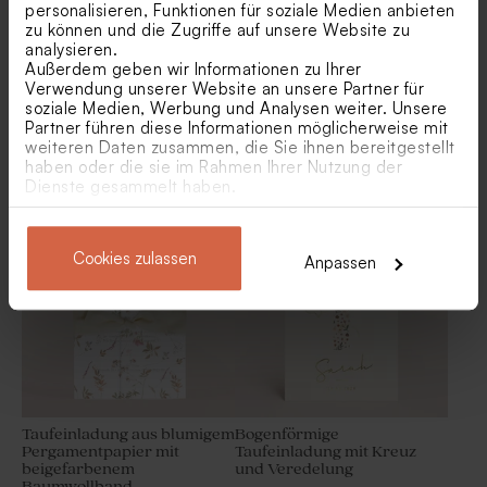
personalisieren, Funktionen für soziale Medien anbieten
zu können und die Zugriffe auf unsere Website zu
analysieren.
Außerdem geben wir Informationen zu Ihrer
Verwendung unserer Website an unsere Partner für
soziale Medien, Werbung und Analysen weiter. Unsere
Partner führen diese Informationen möglicherweise mit
weiteren Daten zusammen, die Sie ihnen bereitgestellt
haben oder die sie im Rahmen Ihrer Nutzung der
Taufeinladung mit Blumen
Taufeinladung 'Flower
Dienste gesammelt haben.
und Goldfolie
Message' | rechteckig
Fotokarte mit Babyfoto und
Cookies zulassen
Klammer
Anpassen
Taufeinladung aus blumigem
Bogenförmige
Pergamentpapier mit
Taufeinladung mit Kreuz
beigefarbenem
und Veredelung
Baumwollband