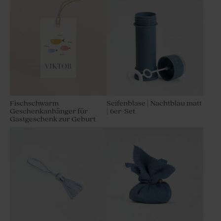
Fischschwarm
Seifenblase | Nachtblau matt
Geschenkanhänger für
| 6er-Set
Gastgeschenk zur Geburt