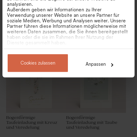
analysieren.
Außerdem geben wir Informationen zu Ihrer
Verwendung unserer Website an unsere Partner für
soziale Medien, Werbung und Analysen weiter. Unsere
Partner führen diese Informationen möglicherweise mit
weiteren Daten zusammen, die Sie ihnen bereitgestellt
haben oder die sie im Rahmen Ihrer Nutzung der
Zauberhafte Taufeinladung
Taufeinladung mit Elefant
Dienste gesammelt haben.
mit süßen Waldtieren und
"Arche Noah"
Namen
Saure Würfel mit
Dunkelblaue
Himbeergeschmack als
Schokoladendragees als
Cookies zulassen
Gastgeschenk zur Geburt 1
Gastgeschenk zur Geburt 1
Anpassen
kg (± 190 Stück)
kg (± 240 Stück)
Bogenförmige
Bogenförmige
Taufeinladung mit Kreuz
Taufeinladung mit Taube
und Veredelung
und Veredelung