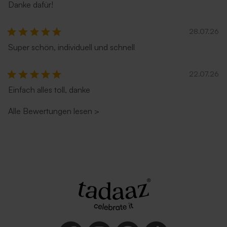
Danke dafür!
Umschlag mit spitzer Klappe
Grüner Umschlag
28.07.26
'Eukalyptus'
Super schön, individuell und schnell
Neu
22.07.26
Einfach alles toll, danke
Alle Bewertungen lesen
>
Umschlag in Sandfarbe
Roter Umschlag