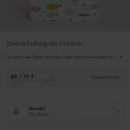
Taufeinladung mit Fischen
Du liebst das Meer und alles, was damit verbunden ist?
Dann ist diese Taufeinladung mit Fischen genau das
Richtige für dich! Die Karte mit Meeresmuster ist eine
Ab
süße Einladung zur Taufe eines Jungen. Die
1,76 €
Preise ansehen
Stückpreis (inkl. MwSt.)
abgerundeten Ecken verleihen ihr ein besonders
verspieltes Aussehen. Ahoi!
Anzahl
Pro Stück