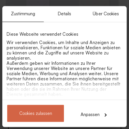
Zustimmung
Details
Über Cookies
Diese Webseite verwendet Cookies
Weißer quadratischer
Umschlag in Weiß
Wir verwenden Cookies, um Inhalte und Anzeigen zu
Umschlag
personalisieren, Funktionen für soziale Medien anbieten
zu können und die Zugriffe auf unsere Website zu
analysieren.
Außerdem geben wir Informationen zu Ihrer
Verwendung unserer Website an unsere Partner für
soziale Medien, Werbung und Analysen weiter. Unsere
Partner führen diese Informationen möglicherweise mit
weiteren Daten zusammen, die Sie ihnen bereitgestellt
haben oder die sie im Rahmen Ihrer Nutzung der
Dienste gesammelt haben.
Rosa Umschlag
Umschlag Gold
Cookies zulassen
Anpassen