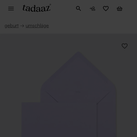
geburt
→
umschläge