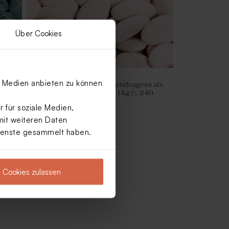
Über Cookies
le Medien anbieten zu können
mack
Rosafarbene Schokoladendragees als
(±
Gastgeschenk zur Taufe 1 kg (± 240
Stück)
 für soziale Medien,
mit weiteren Daten
Dienste gesammelt haben.
Cookies zulassen