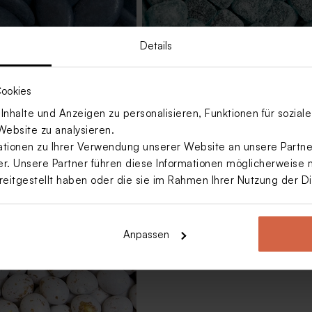
Details
ookies
nhalte und Anzeigen zu personalisieren, Funktionen für sozia
e Schokoladendragees als
Saure Würfel mit Himbeergesch
k zur Geburt 1 kg (± 240
als Gastgeschenk zur Geburt 1 kg 
Website zu analysieren.
190 Stück)
ionen zu Ihrer Verwendung unserer Website an unsere Partner
. Unsere Partner führen diese Informationen möglicherweise 
reitgestellt haben oder die sie im Rahmen Ihrer Nutzung der 
Anpassen