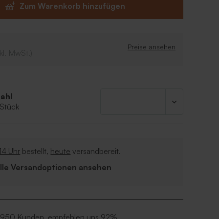
Zum Warenkorb hinzufügen
on der Konditorei De Bock
von Milch, Soja und Nüssen enthalten.
Preise ansehen
kl. MwSt.)
ahl
 Stück
14 Uhr
bestellt,
heute
versandbereit.
Alle Versandoptionen ansehen
 950 Kunden, empfehlen uns 92%.