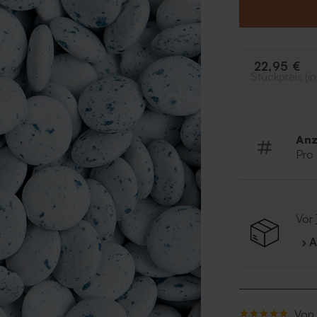
• Inhalt: 1 kg
• Hergestellt v
• Kann Spuren 
22,95 €
Stückpreis (in
Anz
Pro
Vor
› 
Von