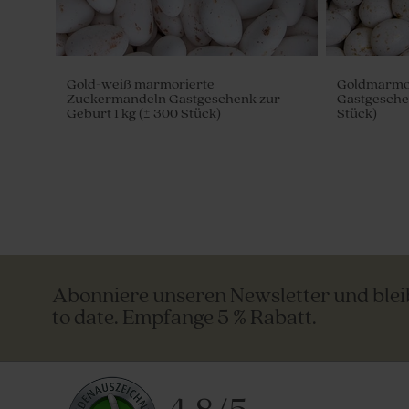
Gold-weiß marmorierte
Goldmarmor
Zuckermandeln Gastgeschenk zur
Gastgeschen
Geburt 1 kg (± 300 Stück)
Stück)
Abonniere unseren Newsletter und ble
to date. Empfange 5 % Rabatt.