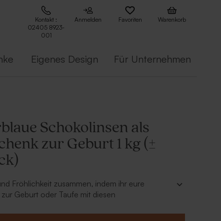
Kontakt :
Anmelden
Favoriten
Warenkorb
02405 8923-
001
nke
Eigenes Design
Für Unternehmen
laue Schokolinsen als
chenk zur Geburt 1 kg (±
ck)
und Fröhlichkeit zusammen, indem ihr eure
zur Geburt oder Taufe mit diesen
hokolinsen füllt. Die Tütchen oder Stoffbeutel
schenken werden Groß und Klein gefallen.