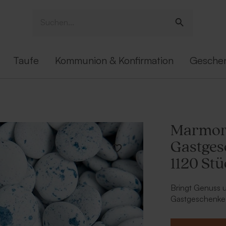
Taufe
Kommunion & Konfirmation
Gesche
Marmorb
Gastges
1120 Stü
Bringt Genuss 
Gastgeschenke 
marmorblauen Sc
mit den Gastge