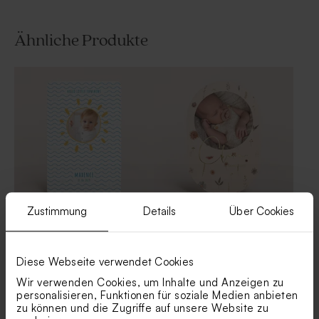
Ähnliche Produkte
Stoffbeutel babyblau
Seifenblase | Nachtblau matt
Gastgeschenk
| 6er-Set
Zustimmung
Details
Über Cookies
Trendy Geburtskarte mit
Ovale Geburtskarte mit
abgerundeten Ecken und
Blumenmuster und Goldfolie
Meereswellen
'Blütezeit' | Patterns
Quaste ´lightblue melody´|
Bonbon-Wrap aus Tetra
cotton
Baumwolle Baby | blau
Diese Webseite verwendet Cookies
Wir verwenden Cookies, um Inhalte und Anzeigen zu
personalisieren, Funktionen für soziale Medien anbieten
zu können und die Zugriffe auf unsere Website zu