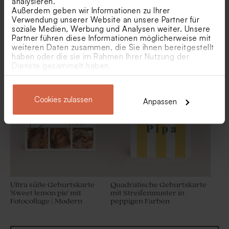
analysieren.
Außerdem geben wir Informationen zu Ihrer
Verwendung unserer Website an unsere Partner für
soziale Medien, Werbung und Analysen weiter. Unsere
Partner führen diese Informationen möglicherweise mit
weiteren Daten zusammen, die Sie ihnen bereitgestellt
haben oder die sie im Rahmen Ihrer Nutzung der
Fotokarte mit drei Fotos und
Geburtskarte mit bunten
Dienste gesammelt haben.
Klammer
Streifen und Namen
Graue Schokoladendragees
Kleines Vorratsglas mit
als Gastgeschenk zur Taufe 1
Glasdeckel in Frostblau zur
kg (± 240 Stück)
Geburt oder Taufe
Cookies zulassen
Anpassen
Ultra süße Geburtskarte
Quadratische Geburtskarte
'Sweet lemon pie' mit
mit Streifenmuster in
Fotocollage | Modern
peppigen Farben