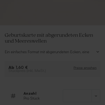
Geburtskarte mit abgerundeten Ecken
und Meereswellen
Ein einfaches Format mit abgerundeten Ecken, eine
ansprechende Zeichnung mit Meereswellen und euer
liebevoller Einladungstext, gestaltet über unseren
Ab
Online-Editor – das ist das Erfolgsgeheimnis dieser
1,60 €
Preise ansehen
Stückpreis (inkl. MwSt.)
Geburtskarte.
Spielt mit den Druckfarben, um eure Einladungskarte
zur Geburt einzigartig zu machen.
Einfachkarte mit abgerundeten Ecken
Anzahl
Trendiges Design
Pro Stück