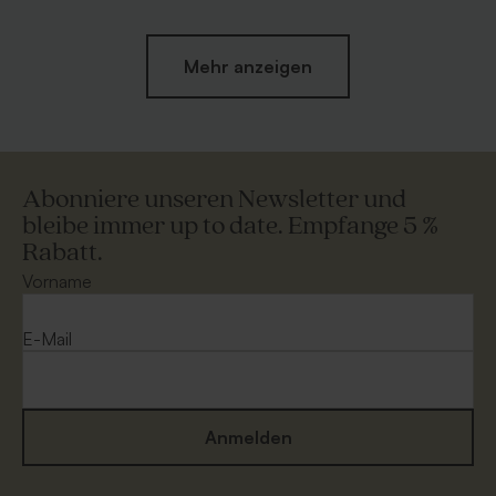
Mehr anzeigen
Abonniere unseren Newsletter und
bleibe immer up to date. Empfange 5 %
Rabatt.
Umschlag mit Spitzklappe
Umschlag 'Nude' in zartrose |
aus Recyclingpapier
mit spitzer Verschlussklappe
Vorname
E-Mail
Anmelden