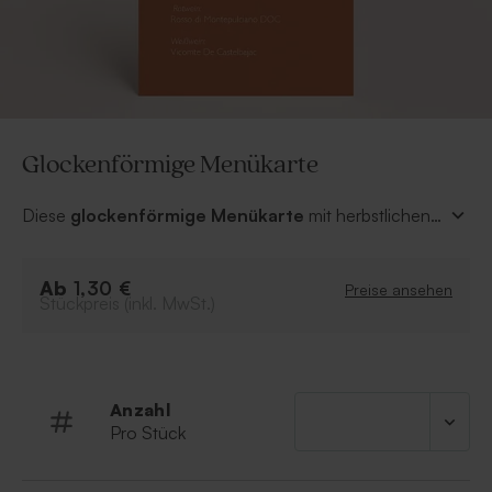
Glockenförmige Menükarte
Diese
glockenförmige Menükarte
mit herbstlichen
Brauntönen ist perfekt abgestimmt auf das Design der
Einladungskarten
zur
Hochzeit
. Ein personalisierter
Ab
Aufdruck mit dem
Menü
und den
Namen
des
1,30 €
Preise ansehen
Stückpreis (inkl. MwSt.)
Brautpaares verleiht eine unvergleichliche Note und
macht Ihren Gästen Appetit.
Anzahl
Pro Stück