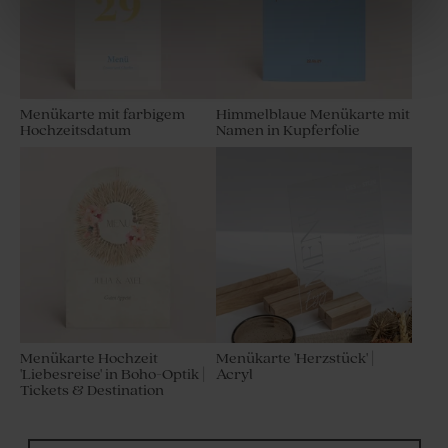
Menükarte mit farbigem
Himmelblaue Menükarte mit
Hochzeitsdatum
Namen in Kupferfolie
Stilvolle Tischkarte
Servietten Hochzeit mit Foto
|9er Set
Menükarte Hochzeit
Menükarte 'Herzstück' |
'Liebesreise' in Boho-Optik |
Acryl
Tickets & Destination