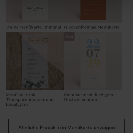
Weiße Menükarte | minimal
Glockenförmige Menükarte
Neu
DIY-Glas mit gelbem
Transparente Flasche für
Badesalz als Gastgeschenk
Duftstäbchen 'Zauberhaft' |
zur Hochzeit
mit braunem Deckel
Menükarte mit
Menükarte mit farbigem
Transparentpapier und
Hochzeitsdatum
Eukalyptus
Ähnliche Produkte in Menükarte anzeigen