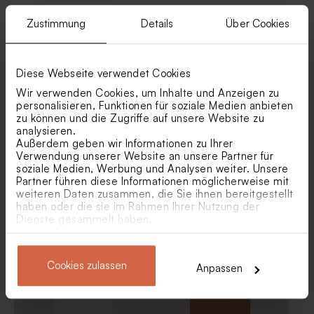
Ähnliche Produkte
Zustimmung
Details
Über Cookies
Cremefarbene Seifen -
Beiger Beutel | 100%
Avène
Baumwolle
Diese Webseite verwendet Cookies
Wir verwenden Cookies, um Inhalte und Anzeigen zu
personalisieren, Funktionen für soziale Medien anbieten
zu können und die Zugriffe auf unsere Website zu
analysieren.
Außerdem geben wir Informationen zu Ihrer
Verwendung unserer Website an unsere Partner für
soziale Medien, Werbung und Analysen weiter. Unsere
Partner führen diese Informationen möglicherweise mit
weiteren Daten zusammen, die Sie ihnen bereitgestellt
Menükarte ´Farbenfest´|
Menükarte zur Hochzeit im
haben oder die sie im Rahmen Ihrer Nutzung der
Colorblock
Kraftpapier-Look 'Olives' |
Dienste gesammelt haben.
Greenery-Design
Warmweiße Kerze 'White
Gastgeschenk Glasröhrchen
corky Candle' im Glas | mit
mit Korken und
Korkdeckel
aufgedruckten Namen zur
Hochzeit
Cookies zulassen
Anpassen