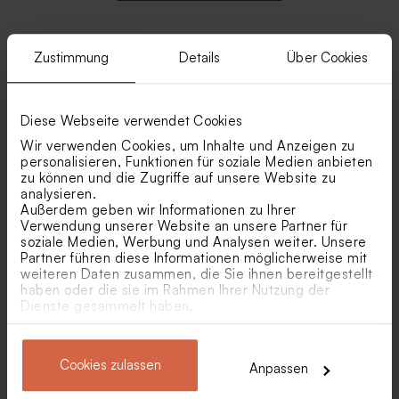
Zustimmung
Details
Über Cookies
Ähnliche Produkte
Diese Webseite verwendet Cookies
Gastgeschenk Glasröhrchen
Transparente Flasche für
Wir verwenden Cookies, um Inhalte und Anzeigen zu
mit Korken und
Duftstäbchen 'Zauberhaft' |
aufgedruckten Namen zur
mit braunem Deckel
personalisieren, Funktionen für soziale Medien anbieten
Hochzeit
zu können und die Zugriffe auf unsere Website zu
analysieren.
Außerdem geben wir Informationen zu Ihrer
Verwendung unserer Website an unsere Partner für
soziale Medien, Werbung und Analysen weiter. Unsere
Partner führen diese Informationen möglicherweise mit
weiteren Daten zusammen, die Sie ihnen bereitgestellt
haben oder die sie im Rahmen Ihrer Nutzung der
Dienste gesammelt haben.
Menükarte in Salbeigrün mit
Eukalyptus Menükarte mit
Namen
Goldfolie
Cookies zulassen
Anpassen
Kleines Glasgefäß mit
Ecrufarbenes Teddy-
Korkdeckel
Säckchen