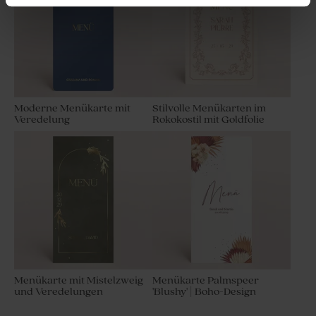
Moderne Menükarte mit
Stilvolle Menükarten im
Veredelung
Rokokostil mit Goldfolie
Transparente
Originelles Gastgeschenk
Kissenverpackungen als
mit Holzdeckel | modernes
Gastgeschenk
Design
Menükarte mit Mistelzweig
Menükarte Palmspeer
und Veredelungen
'Blushy' | Boho-Design