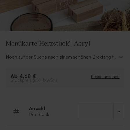
Menükarte 'Herzstück' | Acryl
Noch auf der Suche nach einem schönen Blickfang für
euren Hochzeitstisch? Diese hübsche Menükarte aus
Acryl verleiht eurer Tischdekoration im Handumdrehen
Ab
einen einzigartigen Touch und informiert eure Gäste
4,68 €
Preise ansehen
Stückpreis (inkl. MwSt.)
sofort über die Köstlichkeiten, die ihnen serviert
werden. Jede Menükarte wird standardmäßig mit
einem passenden Halter aus Holz geliefert.
Anzahl
Pro Stück