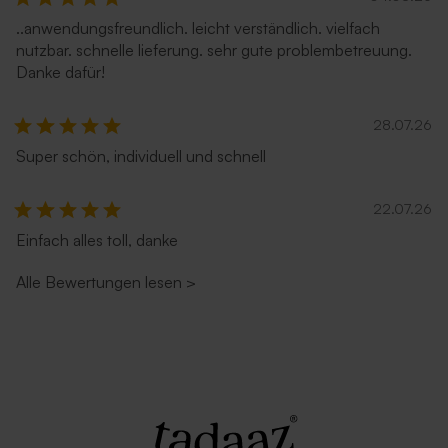
..anwendungsfreundlich. leicht verständlich. vielfach
nutzbar. schnelle lieferung. sehr gute problembetreuung.
Danke dafür!
28.07.26
Umschlag in Sandfarbe
Umschlag mit Spitzklappe
aus Recyclingpapier
Super schön, individuell und schnell
22.07.26
Einfach alles toll, danke
Alle Bewertungen lesen
>
Umschlag in Weiß
Lila Umschlag