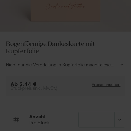
Bogenförmige Dankeskarte mit
Kupferfolie
Nicht nur die Veredelung in Kupferfolie macht diese
Dankeskarte zu etwas Besonderem – sie drückt auch
euren Dank für den wundervollen Tag eurer Hochzeit
Ab
aus. Wählt eure bevorzugte Folienfarbe aus und
2,44 €
Preise ansehen
Stückpreis (inkl. MwSt.)
gestaltet die Karte in unserem Online-Editor ganz nach
euren Vorstellungen.
Anzahl
Pro Stück