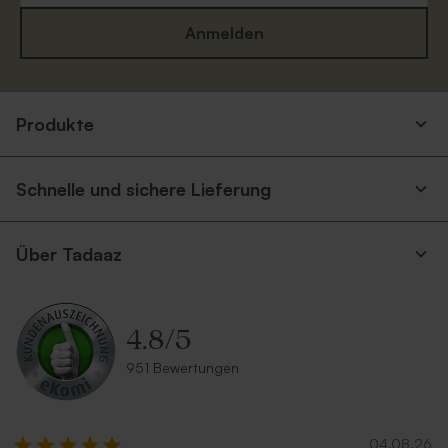
Anmelden
Eukalyptus Umschlag mit
Silberner Umschlag
spitzer Klappe
Produkte
Schnelle und sichere Lieferung
Über Tadaaz
4.8
/
5
Umschlag 'Gold'
Umschlag aus Kraftpapier
951 Bewertungen
Neu
04.08.26