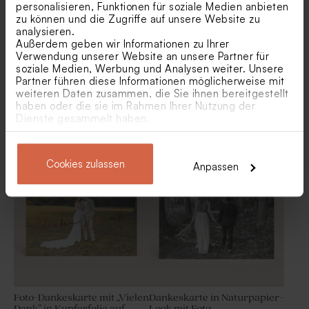
personalisieren, Funktionen für soziale Medien anbieten
Kupferfolie
zu können und die Zugriffe auf unsere Website zu
analysieren.
Außerdem geben wir Informationen zu Ihrer
Verwendung unserer Website an unsere Partner für
soziale Medien, Werbung und Analysen weiter. Unsere
Partner führen diese Informationen möglicherweise mit
weiteren Daten zusammen, die Sie ihnen bereitgestellt
haben oder die sie im Rahmen Ihrer Nutzung der
Dienste gesammelt haben.
Bogenförmige Dankeskarte
Dankeskarte mit Eukalyptus
zur Hochzeit mit blau
Kranz | Greenery Design
glänzendem "Danke"
Neu
Cookies zulassen
Tischkarte "Enjoy" in
Rosa Einlegekarte zur
Anpassen
Kupferfolie
Hochzeit für den
Sektempfang
Foto-Dankeskarte mit „Vielen
Dankeskarte in Naturpapier-
Dank” in Kupferfolie auf
Look mit Foto