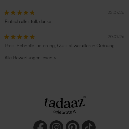
22.07.26
Einfach alles toll, danke
Umschlag 'Zartrosa'
Umschlag in Weiß
20.07.26
Preis, Schnelle Lieferung, Qualität war alles in Ordnung.
Alle Bewertungen lesen
>
Rostbrauner Umschlag mit
Lila Umschlag
spitzer Klappe