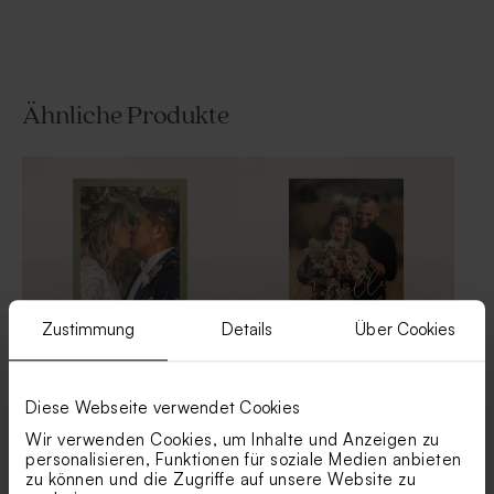
Ähnliche Produkte
Geschenkdose aus Samt in
Baumwollband 'Beige' | groß
Beige
Zustimmung
Details
Über Cookies
Originelle Dankeskarte mit
Foto-Dankeskarte mit
Diese Webseite verwendet Cookies
Veredelung und Foto
Veredelung
Bonbon-Wrap aus Tetra
Beiger Beutel | 100%
Wir verwenden Cookies, um Inhalte und Anzeigen zu
Baumwolle | beige
Baumwolle
personalisieren, Funktionen für soziale Medien anbieten
zu können und die Zugriffe auf unsere Website zu