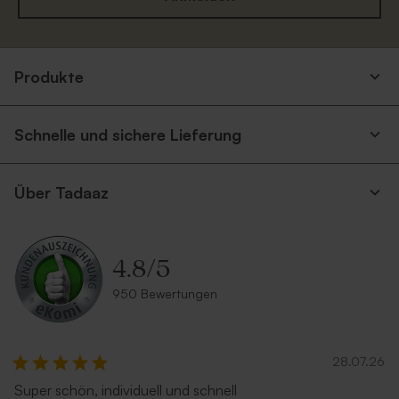
Eukalyptus Umschlag mit
Silberner Umschlag
spitzer Klappe
Produkte
Neu
Schnelle und sichere Lieferung
Über Tadaaz
4.8
/
5
Terrakotta Umschlag
Umschlag in Sandfarbe
950 Bewertungen
28.07.26
Super schön, individuell und schnell