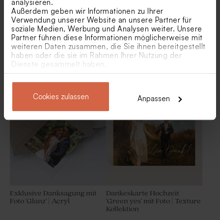
analysieren.
Außerdem geben wir Informationen zu Ihrer
Verwendung unserer Website an unsere Partner für
soziale Medien, Werbung und Analysen weiter. Unsere
Partner führen diese Informationen möglicherweise mit
weiteren Daten zusammen, die Sie ihnen bereitgestellt
haben oder die sie im Rahmen Ihrer Nutzung der
Dienste gesammelt haben.
Dankeskarte "Fotoglück"
Danksagung im Kraftpapier-
Look| Picture Perfect
Glasröhrchen mit weißem
Baumwollband 'Beige' | klein
Cookies zulassen
A5-Format
Badesalz und
Anpassen
Korkverschluss
Exklusive Danksagung mit
Dankeskarte Hochzeit
Foto 'Glanz' | Acryl
'Green yes' mit Foto | Texture
Kollektion