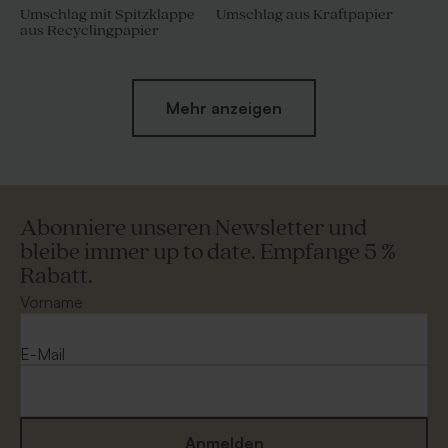
Umschlag mit Spitzklappe
Umschlag aus Kraftpapier
aus Recyclingpapier
Mehr anzeigen
Abonniere unseren Newsletter und
bleibe immer up to date. Empfange 5 %
Rabatt.
Umschlag in Ecru
Umschlag 'Gold'
Vorname
E-Mail
Anmelden