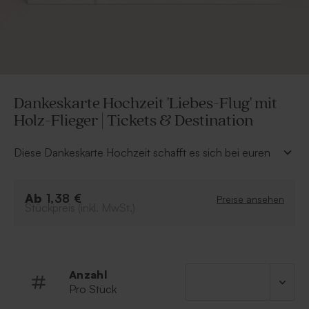
Dankeskarte Hochzeit 'Liebes-Flug' mit
Holz-Flieger | Tickets & Destination
Diese Dankeskarte Hochzeit schafft es sich bei euren
Gästen stillvoll für eure gelunge Hochzeit zu
bedanken. Personalisiere die Karte einfach mit euren
Ab
Namen und Hochzeitsdatum in unserem Online-Editor
1,38 €
Preise ansehen
Stückpreis (inkl. MwSt.)
und sage danke.
Travel Design in beige
Einfachkarte mit trendy Design
Anzahl
Pro Stück