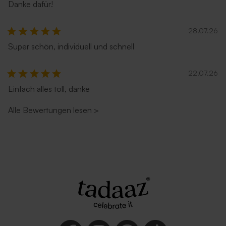
Danke dafür!
28.07.26
Umschlag 'Zartrosa'
Umschlag in Ecru
Super schön, individuell und schnell
Neu
22.07.26
Einfach alles toll, danke
Alle Bewertungen lesen
>
Umschlag in Sandfarbe
Rostbrauner Umschlag mit
spitzer Klappe