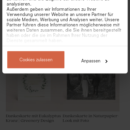
analysieren.
Außerdem geben wir Informationen zu Ihrer
Verwendung unserer Website an unsere Partner für
soziale Medien, Werbung und Analysen weiter. Unsere
Partner führen diese Informationen möglicherweise mit
weiteren Daten zusammen, die Sie ihnen bereitgestellt
haben oder die sie im Rahmen Ihrer Nutzung der
Dienste gesammelt haben.
Bogenförmige Dankeskarte
Foto-Dankeskarte mit „Vielen
zur Hochzeit mit blau
Dank” in Kupferfolie auf
glänzendem "Danke"
Pergamentpapier
Goldene Metalldose für
Biologische Samenbomben
Gastgeschenke
Gelb pro 25 Stück
Cookies zulassen
Anpassen
Dankeskarte mit Eukalyptus
Dankeskarte in Naturpapier-
Kranz | Greenery Design
Look mit Foto