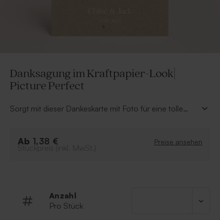
Danksagung im Kraftpapier-Look|
Picture Perfect
Sorgt mit dieser Dankeskarte mit Foto für eine tolle
Erinnerung an eure Hochzeit. Diese Danksagung ist die
perfekte Ergänzung zu eurer Einladung und Deko und
Ab
wird in unserem Editor mit eurem Lieblingsfoto zu
1,38 €
Preise ansehen
Stückpreis (inkl. MwSt.)
einem echten Hingucker.
Anzahl
Pro Stück