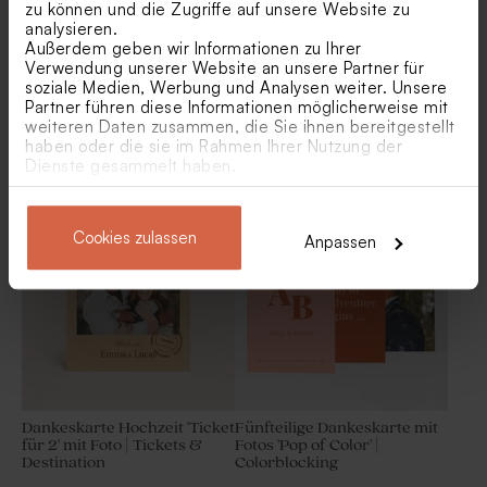
zu können und die Zugriffe auf unsere Website zu
analysieren.
Außerdem geben wir Informationen zu Ihrer
Verwendung unserer Website an unsere Partner für
soziale Medien, Werbung und Analysen weiter. Unsere
Partner führen diese Informationen möglicherweise mit
weiteren Daten zusammen, die Sie ihnen bereitgestellt
haben oder die sie im Rahmen Ihrer Nutzung der
Danksagung 'Crafted' |
Danksagung mit Foto und
Dienste gesammelt haben.
Picture Perfect
Initialen 'Eleganz' | Eco-Look
Cookies zulassen
Anpassen
Dankeskarte Hochzeit 'Ticket
Fünfteilige Dankeskarte mit
für 2' mit Foto | Tickets &
Fotos 'Pop of Color' |
Destination
Colorblocking