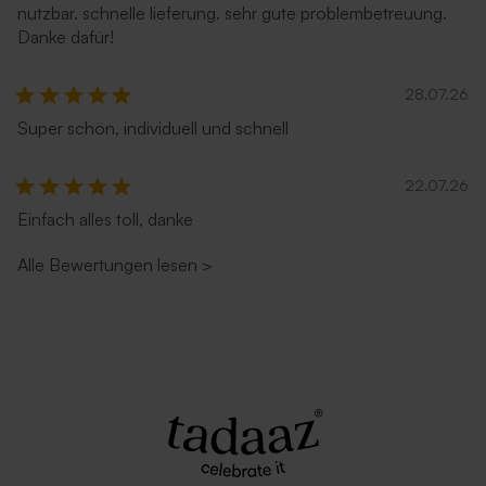
nutzbar. schnelle lieferung. sehr gute problembetreuung.
Danke dafür!
28.07.26
Umschlag in Sandfarbe
Umschlag 'Zartrosa'
Super schön, individuell und schnell
22.07.26
Einfach alles toll, danke
Alle Bewertungen lesen
>
Umschlag in Ecru
Rostbrauner Umschlag mit
spitzer Klappe