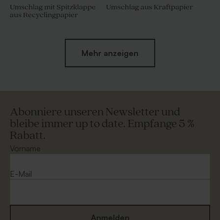
Umschlag mit Spitzklappe
Umschlag aus Kraftpapier
aus Recyclingpapier
Mehr anzeigen
Abonniere unseren Newsletter und
bleibe immer up to date. Empfange 5 %
Rabatt.
Umschlag in Weiß
Umschlag 'Gold'
Vorname
E-Mail
Anmelden