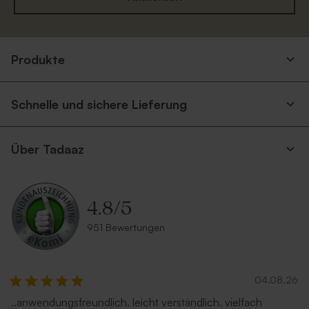
Schwarzer Umschlag
Eukalyptus Umschlag mit
spitzer Klappe
Produkte
Schnelle und sichere Lieferung
Über Tadaaz
4.8
/
5
Silberner Umschlag
Terrakotta Umschlag
951 Bewertungen
Neu
04.08.26
..anwendungsfreundlich. leicht verständlich. vielfach