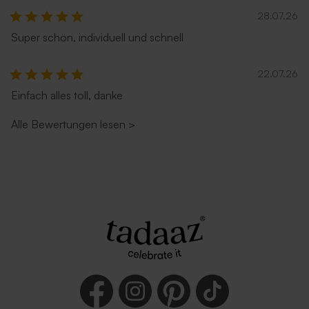
28.07.26
Umschlag mit Spitzklappe
Umschlag 'Zartrosa'
aus Recyclingpapier
Super schön, individuell und schnell
Neu
22.07.26
Einfach alles toll, danke
Alle Bewertungen lesen
>
Umschlag in Sandfarbe
Rostbrauner Umschlag mit
spitzer Klappe