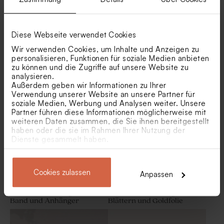
Diese Webseite verwendet Cookies
Elegante
Bogenförmige
Wir verwenden Cookies, um Inhalte und Anzeigen zu
Hochzeitseinladung mit
Hochzeitseinladung mit
personalisieren, Funktionen für soziale Medien anbieten
Olivenblättern und
Olivenzweig und Veredelung
zu können und die Zugriffe auf unsere Website zu
Veredelung
Tischkarte mit Blättern
Pappuntersetzer mit Namen
analysieren.
und zarten Olivenzweigen
Außerdem geben wir Informationen zu Ihrer
Verwendung unserer Website an unsere Partner für
Neu
soziale Medien, Werbung und Analysen weiter. Unsere
Partner führen diese Informationen möglicherweise mit
weiteren Daten zusammen, die Sie ihnen bereitgestellt
haben oder die sie im Rahmen Ihrer Nutzung der
Dienste gesammelt haben.
Cookies zulassen
Anpassen
Hochzeitskarte in
Elegante
Glockenform mit grünem
Hochzeitseinladung mit
Aufkleber für Bierflaschen
DIY-Glas mit grünem
Band und Anhänger
Blättern und Goldfolie
mit Namen und zarten
Badesalz als Gastgeschenk
Olivenzweigen
zur Hochzeit