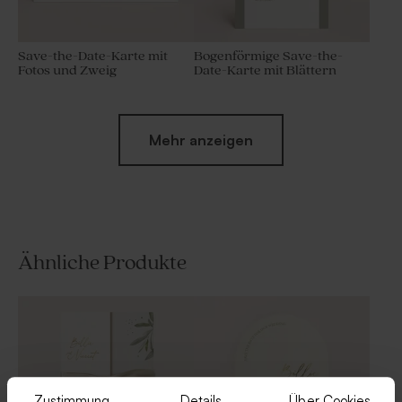
Save-the-Date-Karte mit
Bogenförmige Save-the-
Fotos und Zweig
Date-Karte mit Blättern
Mehr anzeigen
Ähnliche Produkte
Abgerundetes
Geschenkbox mit Blättern
Gastgeschenktütchen mit
und Foto
Blättern und Foto
Neu
Zustimmung
Details
Über Cookies