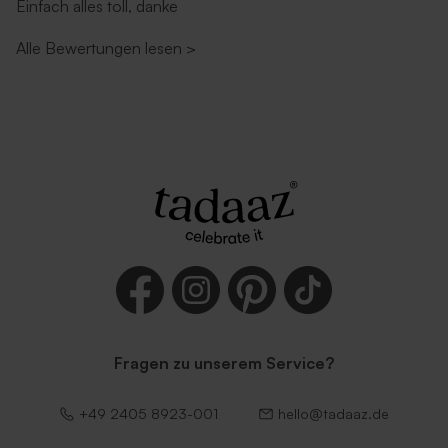
Einfach alles toll, danke
Alle Bewertungen lesen
>
Umschlag in Weiß
Dunkelgrüner Umschlag
Fragen zu unserem Service?
Lila Umschlag
Umschlag mit
selbstklebender
Verschlussklappe in Weiß
+49 2405 8923-001
hello@tadaaz.de