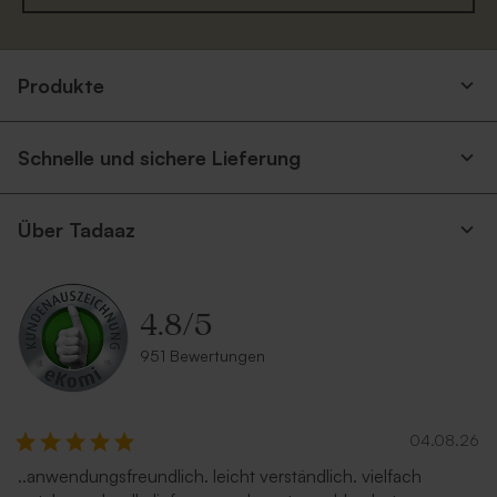
Umschlag 'Gold'
Eukalyptus Umschlag mit
spitzer Klappe
Produkte
Schnelle und sichere Lieferung
Über Tadaaz
4.8
/
5
Terrakotta Umschlag
Umschlag aus Kraftpapier
951 Bewertungen
Neu
04.08.26
..anwendungsfreundlich. leicht verständlich. vielfach