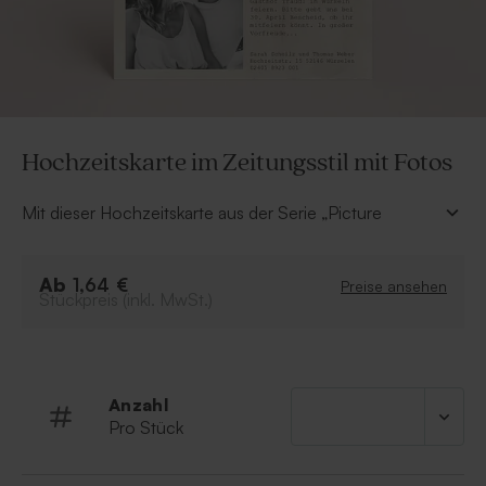
Hochzeitskarte im Zeitungsstil mit Fotos
Mit dieser Hochzeitskarte aus der Serie „Picture
Perfect” stehen eure Liebesfotos im Mittelpunkt. Die
Karte im Zeitungsstil überrascht eure Gäste mit der
Ab
Neuigkeit über eure Hochzeit.
1,64 €
Preise ansehen
Stückpreis (inkl. MwSt.)
Gestaltet eure Hochzeitspapeterie in unserem Online-
Editor ganz einfach selbst – mit eurem Lieblingsfoto
und eurem Text.
Anzahl
Pro Stück