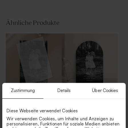
Ähnliche Produkte
Serviettenbanderole mit
Kirchenheft mit Foto und
Marmorierung
Marmorierung
Zustimmung
Details
Über Cookies
Hochzeitseinladung mit Foto
Originelle
und goldenem Fensterbogen
Hochzeitseinladung in
auf Pergamentpapier
Bogenformat mit Foto
Tischkarte mit
Einlegekarte mit
Marmorierung
Marmorierung
Diese Webseite verwendet Cookies
Wir verwenden Cookies, um Inhalte und Anzeigen zu
personalisieren, Funktionen für soziale Medien anbieten