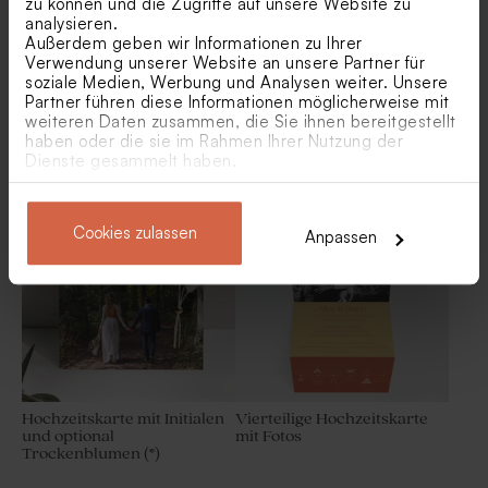
zu können und die Zugriffe auf unsere Website zu
analysieren.
Außerdem geben wir Informationen zu Ihrer
Verwendung unserer Website an unsere Partner für
soziale Medien, Werbung und Analysen weiter. Unsere
Partner führen diese Informationen möglicherweise mit
weiteren Daten zusammen, die Sie ihnen bereitgestellt
haben oder die sie im Rahmen Ihrer Nutzung der
Klassische
Herzförmige
Dienste gesammelt haben.
Hochzeitseinladung mit Foto
Hochzeitseinladung mit Foto
Cookies zulassen
Anpassen
Hochzeitskarte mit Initialen
Vierteilige Hochzeitskarte
und optional
mit Fotos
Trockenblumen (*)