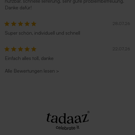
nutzbar. schnelle lieferung. sehr gute problembetreuung.
Danke dafür!
28.07.26
Umschlag in Sandfarbe
Umschlag 'Zartrosa'
Super schön, individuell und schnell
22.07.26
Einfach alles toll, danke
Alle Bewertungen lesen
>
Umschlag in Ecru
Rostbrauner Umschlag mit
spitzer Klappe