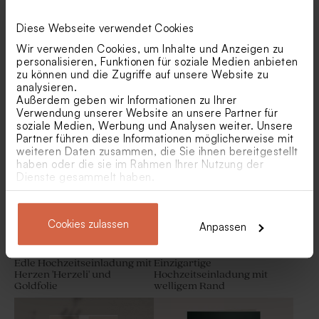
Diese Webseite verwendet Cookies
Wir verwenden Cookies, um Inhalte und Anzeigen zu
personalisieren, Funktionen für soziale Medien anbieten
zu können und die Zugriffe auf unsere Website zu
analysieren.
Vierteilige Hochzeitskarte
Hochzeitskarte in Eco-Look
Außerdem geben wir Informationen zu Ihrer
mit Fotos
mit Foto und Anhänger
Verwendung unserer Website an unsere Partner für
Seifenblasen 'Rosé' | 6er Set
Rosa Fläschchen aus
geriffeltem Glas mit
soziale Medien, Werbung und Analysen weiter. Unsere
Holzverschluss
Partner führen diese Informationen möglicherweise mit
weiteren Daten zusammen, die Sie ihnen bereitgestellt
haben oder die sie im Rahmen Ihrer Nutzung der
Dienste gesammelt haben.
Cookies zulassen
Anpassen
Edle Hochzeitseinladung mit
Einzigartige
Herzen 'Herzeli' und
Hochzeitseinladung mit
Goldfolie
welligem Rand
Baumwollband 'Nude' | klein
Beutel in Waffelstoffe | rosa