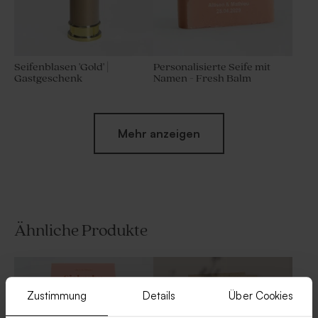
Seifenblasen 'Gold' |
Personalisierte Seife mit
Gastgeschenk
Namen - Fresh Balm
Mehr anzeigen
Ähnliche Produkte
Rosafarbene Seife rund -
Rosa Badesalz für
Hibiskus
Hochzeitsgeschenke – 1 kg
Zustimmung
Details
Über Cookies