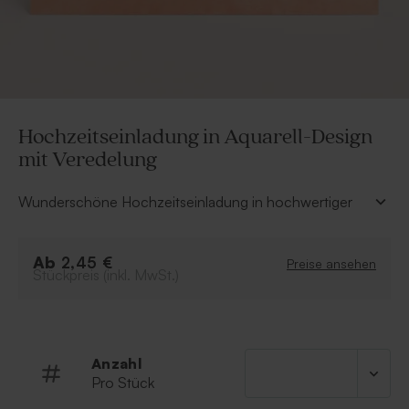
Hochzeitseinladung in Aquarell-Design
mit Veredelung
Wunderschöne Hochzeitseinladung in hochwertiger
Druckqualität mit sanftem Aquarell-Motiv in Apricot
und Goldfolie.
Ab
Ladet eure Gäste ganz herzlich zu eurer
2,45 €
Preise ansehen
Stückpreis (inkl. MwSt.)
Hochzeitsfeier mit dieser romantischen
Hochzeitseinladung ein. Diese Einladungskarte,
inspiriert vom Wasserelement, ist besonders
ansprechend. Die Goldfolie veredelt die
Hochzeitskarte.
Anzahl
Pro Stück
Hochzeitseinladung im zartem Aquarell-