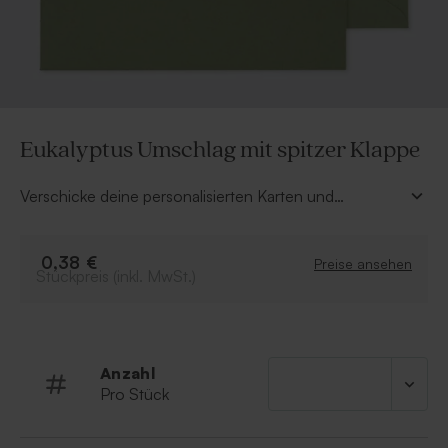
Eukalyptus Umschlag mit spitzer Klappe
Verschicke deine personalisierten Karten und
Einladungen auf stilvolle Weise mit diesem
eukalyptusgrünen Umschlag mit spitzer Klappe (22,9 x
16,2 cm). Kombiniert mit einem hübschen
0,38 €
Preise ansehen
Stückpreis (inkl. MwSt.)
Adressaufkleber oder einem niedlichen
Verschlusssiegel kreierst du ein wunderschönes
Gesamtbild.
Anzahl
Pro Stück