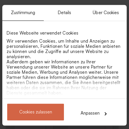
Zustimmung
Details
Über Cookies
Ähnliche Produkte
Diese Webseite verwendet Cookies
Wir verwenden Cookies, um Inhalte und Anzeigen zu
personalisieren, Funktionen für soziale Medien anbieten
zu können und die Zugriffe auf unsere Website zu
analysieren.
Außerdem geben wir Informationen zu Ihrer
Verwendung unserer Website an unsere Partner für
soziale Medien, Werbung und Analysen weiter. Unsere
Partner führen diese Informationen möglicherweise mit
weiteren Daten zusammen, die Sie ihnen bereitgestellt
Eukalyptus Umschlag mit
Umschlag 'Gold'
haben oder die sie im Rahmen Ihrer Nutzung der
spitzer Klappe
Dienste gesammelt haben.
Cookies zulassen
Anpassen