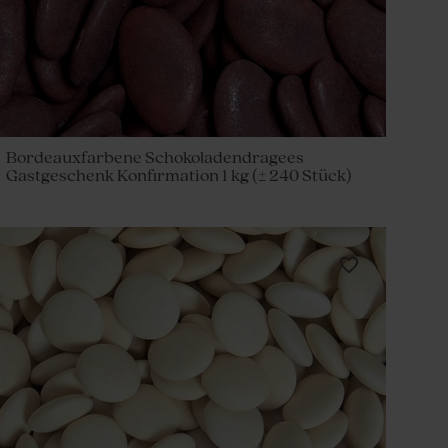
Bordeauxfarbene Schokoladendragees
Gastgeschenk Konfirmation 1 kg (± 240 Stück)