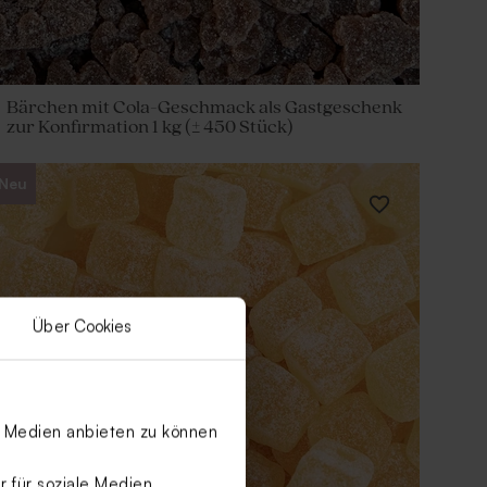
Bärchen mit Cola-Geschmack als Gastgeschenk
zur Konfirmation 1 kg (± 450 Stück)
Neu
Über Cookies
le Medien anbieten zu können
 für soziale Medien,