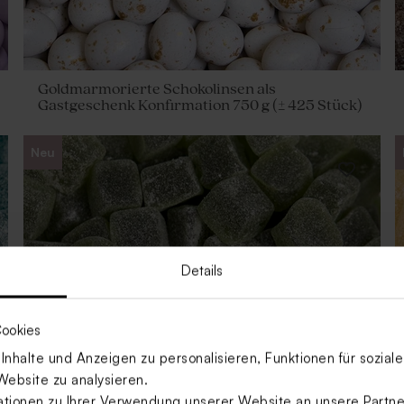
Goldmarmorierte Schokolinsen als
Gastgeschenk Konfirmation 750 g (± 425 Stück)
Neu
Details
ookies
nhalte und Anzeigen zu personalisieren, Funktionen für sozia
Website zu analysieren.
ionen zu Ihrer Verwendung unserer Website an unsere Partner