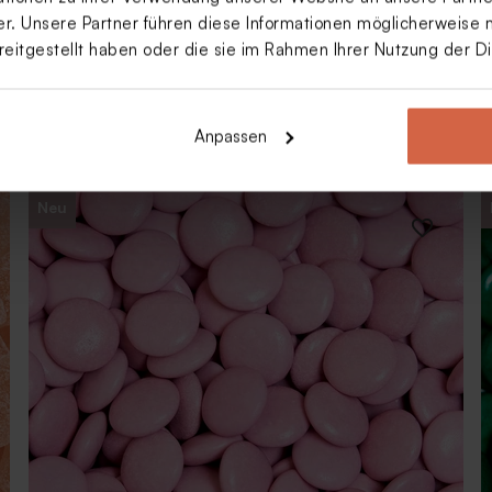
. Unsere Partner führen diese Informationen möglicherweise 
reitgestellt haben oder die sie im Rahmen Ihrer Nutzung der 
Saure Würfel mit Apfelgeschmack
Anpassen
Gastgeschenk Kommunion 1 kg (± 190 Stück)
Neu