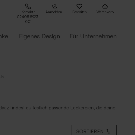
Kontakt :
Anmelden
Favoriten
Warenkorb
02405 8923-
001
nke
Eigenes Design
Für Unternehmen
te
az findest du festlich passende Leckereien, die deine
SORTIEREN