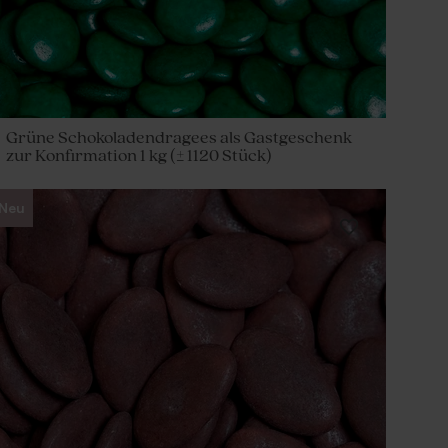
Grüne Schokoladendragees als Gastgeschenk
zur Konfirmation 1 kg (± 1120 Stück)
Neu