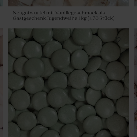
Nougatwürfel mit Vanillegeschmack als
Gastgeschenk Jugendweihe 1 kg (± 70 Stück)