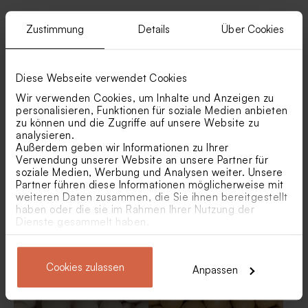
Ähnliche Produkte
Zustimmung
Details
Über Cookies
Goldene Lacksiegel 'Heart'
Neu
Diese Webseite verwendet Cookies
Wir verwenden Cookies, um Inhalte und Anzeigen zu
personalisieren, Funktionen für soziale Medien anbieten
zu können und die Zugriffe auf unsere Website zu
analysieren.
Außerdem geben wir Informationen zu Ihrer
Verwendung unserer Website an unsere Partner für
soziale Medien, Werbung und Analysen weiter. Unsere
Partner führen diese Informationen möglicherweise mit
Marmorgoldene
Goldmarmorierte
weiteren Daten zusammen, die Sie ihnen bereitgestellt
Schokolinsen als
Schokolinsen als
haben oder die sie im Rahmen Ihrer Nutzung der
Gastgeschenk zur
Gastgeschenk Konfirmation
Dienste gesammelt haben.
Kommunion 1 kg (± 1120
750 g (± 425 Stück)
Stück)
Cookies zulassen
Anpassen