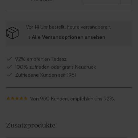
• Gesetzliche Bezeichnung: Mandeln mit
Zuckerüberzug und Farbstoffen
• Farbe: goldmarmoriert
• Geschmack: Mandel
Vor
14 Uhr
bestellt,
heute
versandbereit.
• Zutaten: Zucker, Mandeln 30 %, Reisstärke,
› Alle Versandoptionen ansehen
Emulgator E414, Maltodextrin, Aroma, Schellack,
Farbstoffe E170 – E172
* Keine Schweinegelatine
92% empfehlen Tadaaz
100% zufrieden oder gratis Neudruck
Zufriedene Kunden seit 1961
Von 950 Kunden, empfehlen uns 92%.
Zusatzprodukte