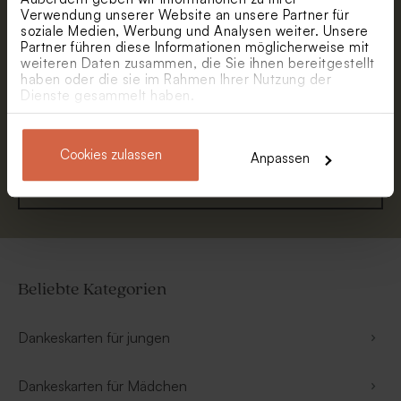
bleibe immer up to date. Empfange 5 %
Verwendung unserer Website an unsere Partner für
soziale Medien, Werbung und Analysen weiter. Unsere
Rabatt.
Partner führen diese Informationen möglicherweise mit
Vorname
weiteren Daten zusammen, die Sie ihnen bereitgestellt
haben oder die sie im Rahmen Ihrer Nutzung der
Dienste gesammelt haben.
E-Mail
Cookies zulassen
Anpassen
Anmelden
Beliebte Kategorien
Dankeskarten für jungen
Dankeskarten für Mädchen