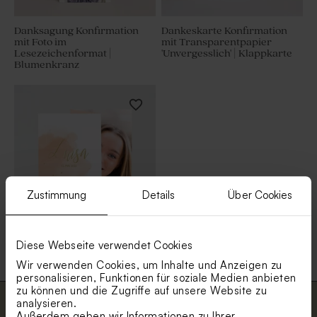
Danksagung Konfirmation
Dankeskarte Konfirmation
mit Foto im
mit Transparentpapier
Lesezeichenformat |
'Unvergesslich' | Klappkarte
Blumenkranz
Zustimmung
Details
Über Cookies
Foto Danksagung mit
Diese Webseite verwendet Cookies
roséfarbigem Aquarell |
Goldfolie
Wir verwenden Cookies, um Inhalte und Anzeigen zu
personalisieren, Funktionen für soziale Medien anbieten
zu können und die Zugriffe auf unsere Website zu
analysieren.
Abonniere unseren Newsletter und
Außerdem geben wir Informationen zu Ihrer