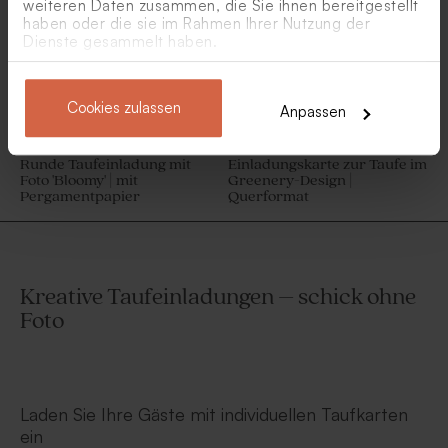
weiteren Daten zusammen, die Sie ihnen bereitgestellt
haben oder die sie im Rahmen Ihrer Nutzung der
Dienste gesammelt haben.
Cookies zulassen
Anpassen
Runde Taufeinladung mit
Einladungskarte zur Taufe im
Foto 'Bloomy' | mit
Greenery-Design |
Pergamentpapier
Querformat
Kreative Taufeinladungen – schick ohne
Foto
Laden Sie Ihre Gäste mit individuellen Taufkarten
ein