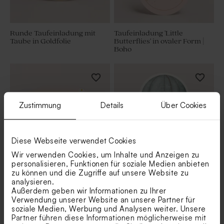
Runde Taufeinladung mit
Taufeinladung 'Little
Taube in Goldfolie
Butterflies' in ovaler Form |
Boho
Zustimmung
Details
Über Cookies
Diese Webseite verwendet Cookies
Wir verwenden Cookies, um Inhalte und Anzeigen zu
personalisieren, Funktionen für soziale Medien anbieten
zu können und die Zugriffe auf unsere Website zu
Taufeinladung 'Trendy
Taufeinladung im
analysieren.
Margarite' | oval
Heißluftballon-Format
Außerdem geben wir Informationen zu Ihrer
Verwendung unserer Website an unsere Partner für
soziale Medien, Werbung und Analysen weiter. Unsere
Partner führen diese Informationen möglicherweise mit