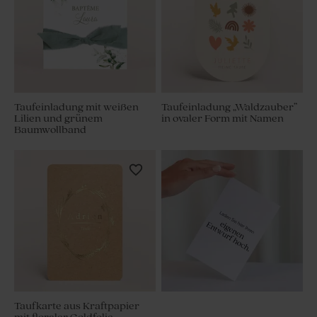
Taufeinladung mit weißen
Taufeinladung „Waldzauber”
Lilien und grünem
in ovaler Form mit Namen
Baumwollband
Taufkarte aus Kraftpapier