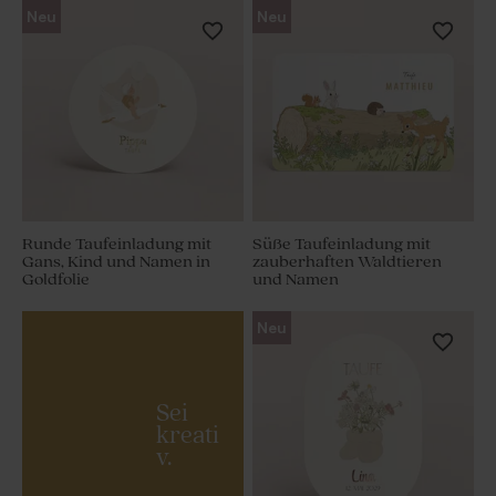
Neu
Neu
Runde Taufeinladung mit
Süße Taufeinladung mit
Gans, Kind und Namen in
zauberhaften Waldtieren
Goldfolie
und Namen
Neu
Sei
kreati
v.