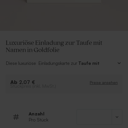
Luxuriöse Einladung zur Taufe mit
Namen in Goldfolie
Diese luxuriöse Einladungskarte zur
Taufe
mit
Namen in Goldfolie
bezaubert durch
ihre ausdrucksstarke Eleganz. Passe Farben,
Ab
Schriftarten und Folienfarben ganz nach deinen
2,07 €
Preise ansehen
Stückpreis (inkl. MwSt.)
Wünschen an und gestalte ein einzigartiges
Design. Mit deiner persönlichen Note, die du über
unseren Online-Editor hinzufügen kannst, wird diese
Taufeinladungskarte zum echten Hingucker für all
deine Gäste!
Anzahl
• Quadratische Einzelkarte
Pro Stück
• Wähle deine Lieblingsfolienfarbe aus.