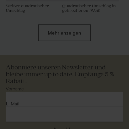
Weißer quadratischer
Quadratischer Umschlag in
Umschlag
gebrochenem Weiß
Mehr anzeigen
Abonniere unseren Newsletter und
bleibe immer up to date. Empfange 5 %
Rabatt.
Dunkelgrüner Umschlag
Umschlag Gold
Vorname
E-Mail