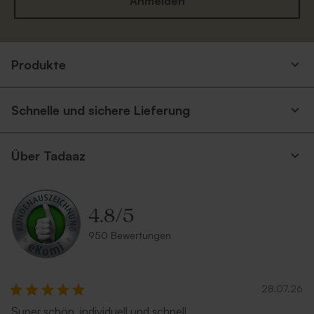
Anmelden
Umschlag mit buntem
Umschlag Nude Rose
Konfetti
Produkte
Schnelle und sichere Lieferung
Über Tadaaz
4.8
/
5
Ocker Briefumschlag
Umschlag mit Spitzklappe
aus Recyclingpapier
950 Bewertungen
28.07.26
Super schön, individuell und schnell