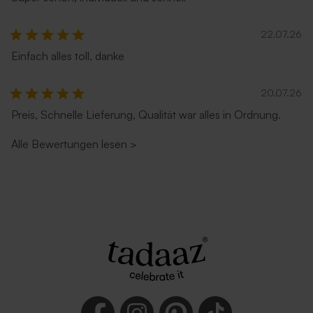
22.07.26
Einfach alles toll, danke
Umschlag mit spitzer Klappe
Magentafarbiger
'Eukalyptus'
quadratische Umschlag
20.07.26
Preis, Schnelle Lieferung, Qualität war alles in Ordnung.
Alle Bewertungen lesen
>
Quadratischer hellblauer
Roter quadratischer
Umschlag
Umschlag