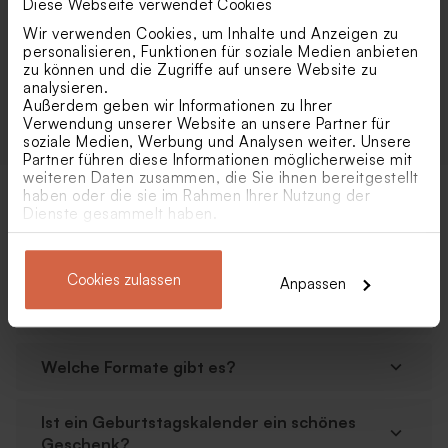
Diese Webseite verwendet Cookies
Motiven. Ob quadratisch, im A3-Format oder als origineller
Kalender mit Holzsockel: Bei Tadaaz findest du den passenden
Wir verwenden Cookies, um Inhalte und Anzeigen zu
Geburtstagskalender für jeden Geschmack.
personalisieren, Funktionen für soziale Medien anbieten
zu können und die Zugriffe auf unsere Website zu
analysieren.
Eine persönliche Geschenkidee
Außerdem geben wir Informationen zu Ihrer
Verwendung unserer Website an unsere Partner für
soziale Medien, Werbung und Analysen weiter. Unsere
Partner führen diese Informationen möglicherweise mit
weiteren Daten zusammen, die Sie ihnen bereitgestellt
haben oder die sie im Rahmen Ihrer Nutzung der
Dienste gesammelt haben.
Wie gestalte ich einen
Geburtstagskalender?
Cookies zulassen
Anpassen
Kann ich meinen Geburtstagskalender
mit eigenen Fotos gestalten?
Welche Formate gibt es?
Ist ein Geburtstagskalender ein schönes
Geschenk?