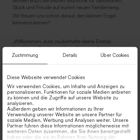
senden euch die besten Wünsche für Gesundheit,
Glück und Freude auf eurem neuen Familienweg.
Wir freuen uns schon darauf, den kleinen Engel
kennenzulernen!“
„Willkommen, eure zauberhafte kleine Emma!
Herzlichen Glückwunsch zu dieser großartigen
Nachricht. Möge jeder Moment mit eurem Baby
Zustimmung
Details
Über Cookies
voller Freude, Lachen und Liebe sein. Wir wünschen
euch ein erfülltes und glückliches Familienleben.
Mit herzlicher Zuneigung.“
Diese Webseite verwendet Cookies
Wir verwenden Cookies, um Inhalte und Anzeigen zu
personalisieren, Funktionen für soziale Medien anbieten
„Herzlichen Glückwunsch zur Geburt eures kleinen
zu können und die Zugriffe auf unsere Website zu
Lukas! Möge dieses neue Kapitel voller
analysieren.
Außerdem geben wir Informationen zu Ihrer
unvergesslicher Momente und grenzenlosem Glück
Verwendung unserer Website an unsere Partner für
sein. Wir freuen uns schon sehr darauf, euren
soziale Medien, Werbung und Analysen weiter. Unsere
kleinen Schatz kennenzulernen.
Partner führen diese Informationen möglicherweise mit
weiteren Daten zusammen, die Sie ihnen bereitgestellt
Genießt jeden Augenblick dieses wundervollen
haben oder die sie im Rahmen Ihrer Nutzung der
Abenteuers!“