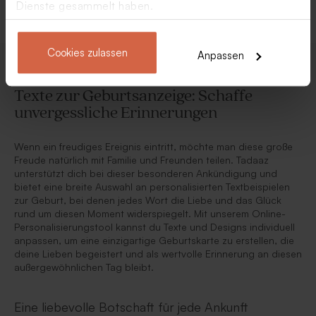
Dienste gesammelt haben.
Cookies zulassen
Anpassen
Texte zur Geburtsanzeige: Schaffe
unvergessliche Erinnerungen
Wenn ein freudiges Ereignis eintritt, möchte man diese große
Freude natürlich mit Familie und Freunden teilen. Tadaaz
unterstützt dich bei dieser besonderen Ankündigung und
bietet eine breite Auswahl an personalisierten Textbeispielen
zur Geburt, bei denen jedes Wort die Liebe und das Glück
rund um diesen Moment widerspiegelt. Mit unserem Online-
Personalisierungstool kannst du Texte und Designs individuell
anpassen, um eine einzigartige Geburtskarte zu erstellen, die
deine Lieben begeistert und als wertvolle Erinnerung an diesen
außergewöhnlichen Tag bleibt.
Eine liebevolle Botschaft für jede Ankunft