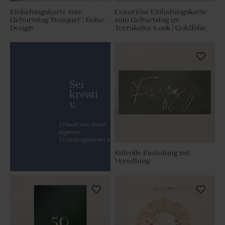
Einladungskarte zum
Luxuriöse Einladungskarte
Geburtstag 'Bouquet' | Boho-
zum Geburtstag im
Design
Terrakotta-Look | Goldfolie
Sei
kreati
v.
Entwirf hier deine
eigenen
Einladungskarten »
Stilvolle Einladung mit
Veredlung