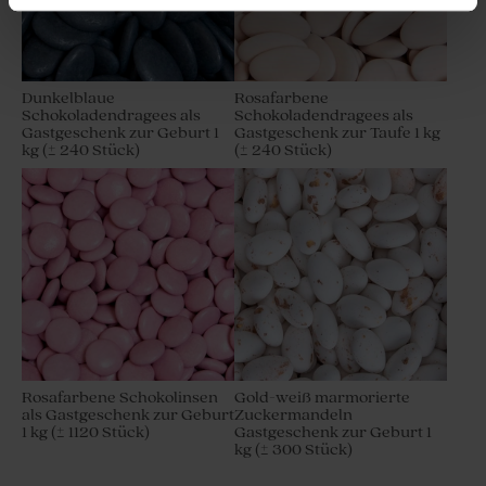
Dunkelblaue
Rosafarbene
Schokoladendragees als
Schokoladendragees als
Gastgeschenk zur Geburt 1
Gastgeschenk zur Taufe 1 kg
kg (± 240 Stück)
(± 240 Stück)
Hübsches Gastgeschenk
Fotokarte mit Babyfoto und
'Little thing' mit Text Gravur |
Klammer
Holzdeckel
Rosafarbene Schokolinsen
Gold-weiß marmorierte
als Gastgeschenk zur Geburt
Zuckermandeln
1 kg (± 1120 Stück)
Gastgeschenk zur Geburt 1
kg (± 300 Stück)