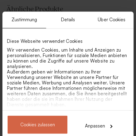
Ähnliche Produkte
Zustimmung
Details
Über Cookies
Originelles Gastgeschenk
Parfümzerstäuber aus Glas
'Sweet glas' mit Korkdeckel |
mit Holzverschluss
Modernes Design
Diese Webseite verwendet Cookies
Wir verwenden Cookies, um Inhalte und Anzeigen zu
personalisieren, Funktionen für soziale Medien anbieten
zu können und die Zugriffe auf unsere Website zu
analysieren.
Außerdem geben wir Informationen zu Ihrer
Verwendung unserer Website an unsere Partner für
soziale Medien, Werbung und Analysen weiter. Unsere
Graue Schokoladendragees
Marmorblaue Schokolinsen
Partner führen diese Informationen möglicherweise mit
als Gastgeschenk zur Taufe 1
als Gastgeschenk zur Geburt
weiteren Daten zusammen, die Sie ihnen bereitgestellt
kg (± 240 Stück)
1 kg (± 1120 Stück)
haben oder die sie im Rahmen Ihrer Nutzung der
Gastgeschenk Glasröhrchen
Geriffeltes Glasgefäß zur
Dienste gesammelt haben.
mit Korken und
Geburt mit eigenem Text auf
aufgedrucktem Namen zur
Holzdeckel gelasert
Geburt
Cookies zulassen
Anpassen