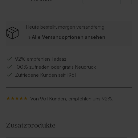
• Zutaten: Glukosesirup, Zucker, (Schweine-)Gelatine,
Säuerungsmittel: Zitronensäure, Spirulina,
Schwarzwurzelkonzentrat, natürliche Aromen,
Farbstoff E132.
Heute bestellt,
morgen
versandfertig
› Alle Versandoptionen ansehen
92% empfehlen Tadaaz
100% zufrieden oder gratis Neudruck
Zufriedene Kunden seit 1961
Von 951 Kunden, empfehlen uns 92%.
Zusatzprodukte