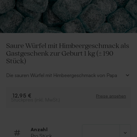
Saure Würfel mit Himbeergeschmack als
Gastgeschenk zur Geburt 1 kg (± 190
Stück)
Die sauren Würfel mit Himbeergeschmack von Papa
Chocolat sind ideal zum Befüllen von Geschenkboxen
oder Stoffbeuteln und eignen sich perfekt als kleine
Aufmerksamkeit. Zusammen mit passenden
12,95 €
Preise ansehen
Stückpreis (inkl. MwSt.)
Geburtskarten oder Einladungskarten zur Taufe sind sie
ein süßes Detail, das garantiert gut ankommt!
• Blaue Kaugummiwürfel mit fruchtigem
Himbeergeschmack
• Inhalt: 1kg
Anzahl
• Von Papa Chocolat
Pro Stück