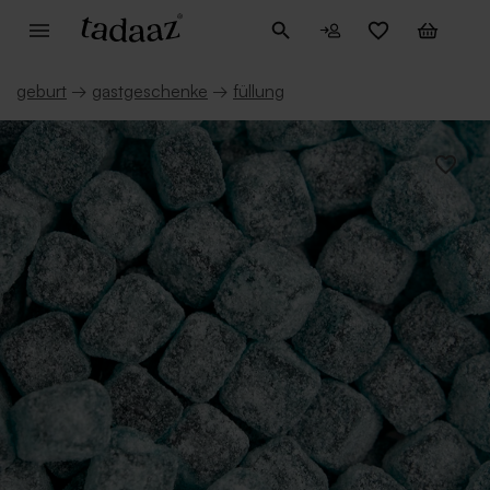
geburt
→
gastgeschenke
→
füllung