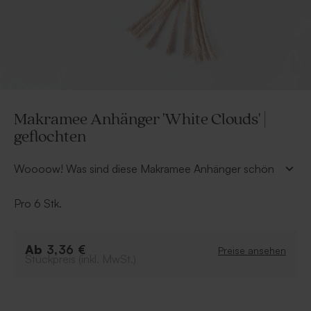
Makramee Anhänger 'White Clouds' |
geflochten
Woooow! Was sind diese Makramee Anhänger schön
als Dankeschön-Geschenk. Zusammen mit dem
personalisierten Leder-Label wird daraus ein echter
Pro 6 Stk.
Hingucker. Stylisch und nachhaltig, was will man mehr.
Die Anhänger werden in 6er Packs abgegeben.
Ab
3,36 €
Preise ansehen
Stückpreis (inkl. MwSt.)