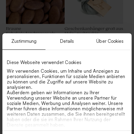
Braune
Geschenkanhänger groß aus
Schokoladendragees als
Holz | rechteckig
Gastgeschenk zum
Zustimmung
Details
Über Cookies
Zuckerfest 1 kg (± 240 Stück)
Diese Webseite verwendet Cookies
Wir verwenden Cookies, um Inhalte und Anzeigen zu
personalisieren, Funktionen für soziale Medien anbieten
zu können und die Zugriffe auf unsere Website zu
analysieren.
Außerdem geben wir Informationen zu Ihrer
Verwendung unserer Website an unsere Partner für
soziale Medien, Werbung und Analysen weiter. Unsere
Partner führen diese Informationen möglicherweise mit
Länglicher
Geschenkanhänger aus Kork
weiteren Daten zusammen, die Sie ihnen bereitgestellt
Geschenkanhänger aus Holz
| rechteckig
haben oder die sie im Rahmen Ihrer Nutzung der
| rechteckig
Dienste gesammelt haben.