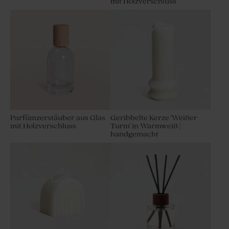
mit Holzverschluss
Geschenkanhänger
Großer Geschenkanhänger
`Kalligraphie´aus Kork |
aus Leder 'Kallipraphie' |
rechteckig
rechteckig
Parfümzerstäuber aus Glas
Geribbelte Kerze 'Weißer
mit Holzverschluss
Turm' in Warmweiß |
handgemacht
Moderner
Geschenkanhänger aus
Leder | rund