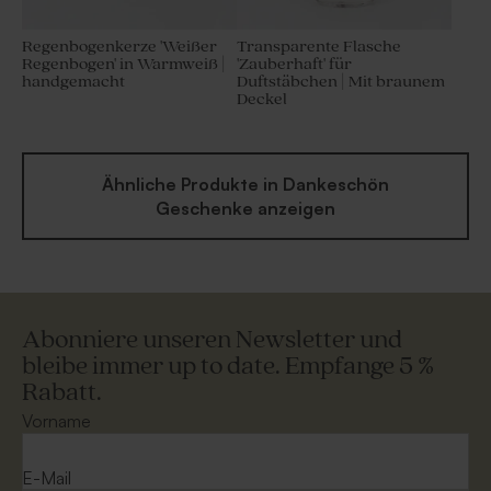
Regenbogenkerze 'Weißer
Transparente Flasche
Regenbogen' in Warmweiß |
'Zauberhaft' für
handgemacht
Duftstäbchen | Mit braunem
Deckel
Ähnliche Produkte in Dankeschön
Geschenke anzeigen
Abonniere unseren Newsletter und
bleibe immer up to date. Empfange 5 %
Rabatt.
Vorname
E-Mail