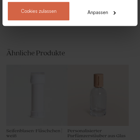
Mehr anzeigen
Cookies zulassen
Anpassen
Ähnliche Produkte
Schöner langer
Stylischer
Geschenkanhänger aus Kork
Geschenkanhänger aus Kork
| rechteckig
| rund
Seifenblasen-Fläschchen |
Personalisierter
weiß
Parfümzerstäuber aus Glas