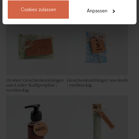
Leder | rechteckig
Geschenkanhänger aus
Cookies zulassen
Leder | rund
Anpassen
Großer Geschenkanhänger
Geschenkanhänger aus Kork
aus Leder 'Kallipraphie' |
| rechteckig
rechteckig