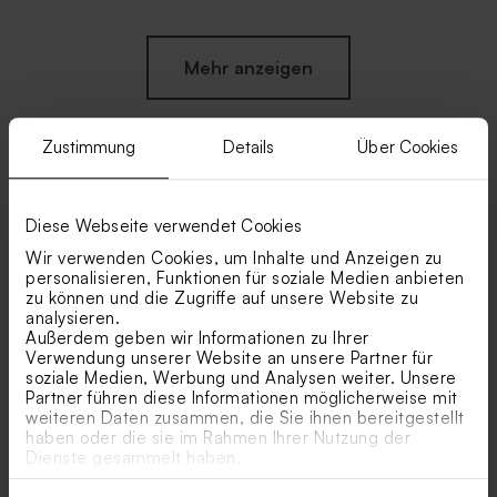
Mehr anzeigen
Zustimmung
Details
Über Cookies
Ähnliche Produkte
Diese Webseite verwendet Cookies
Wir verwenden Cookies, um Inhalte und Anzeigen zu
Glasröhrchen mit weißem
Personalisierter Bleistift mit
personalisieren, Funktionen für soziale Medien anbieten
Badesalz und
beigem Windrad
zu können und die Zugriffe auf unsere Website zu
Korkverschluss
analysieren.
Außerdem geben wir Informationen zu Ihrer
Verwendung unserer Website an unsere Partner für
soziale Medien, Werbung und Analysen weiter. Unsere
Partner führen diese Informationen möglicherweise mit
weiteren Daten zusammen, die Sie ihnen bereitgestellt
haben oder die sie im Rahmen Ihrer Nutzung der
Dienste gesammelt haben.
Geschenkanhänger aus
Moderner