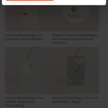
Geschenkanhänger mit
Runder Geschenkanhänger
Lavendel und Goldfolie
mit Namen und goldenen
Füßchen
Kleines sandfarbenes
Vorratsglas mit Glasdeckel
zur Geburt oder Taufe
Geschenkanhänger mit
Geschenkanhänger 'Heaven'
weißer Taube und
mit Kordel | Magic
Veredelung