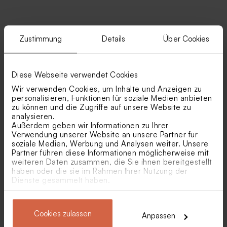
Zustimmung
Details
Über Cookies
Ähnliche Produkte
Personalisierter Bleistift mit
Bleistift aus Holz mit beigem
beigem Windrad
Windrad
Diese Webseite verwendet Cookies
Wir verwenden Cookies, um Inhalte und Anzeigen zu
personalisieren, Funktionen für soziale Medien anbieten
zu können und die Zugriffe auf unsere Website zu
analysieren.
Außerdem geben wir Informationen zu Ihrer
Verwendung unserer Website an unsere Partner für
soziale Medien, Werbung und Analysen weiter. Unsere
Partner führen diese Informationen möglicherweise mit
weiteren Daten zusammen, die Sie ihnen bereitgestellt
Schicker Anhänger mit
Geschenkanhänger in Form
haben oder die sie im Rahmen Ihrer Nutzung der
Goldfolie 'Kalligrafie' | What’s
einer Muschel
Dienste gesammelt haben.
in a name
Beutel in Elfenbein mit
Runde beigefarbene
englischer Stickerei
personalisierte
Geschenkbox aus Samt mit
gelasertem Namen
Cookies zulassen
Anpassen