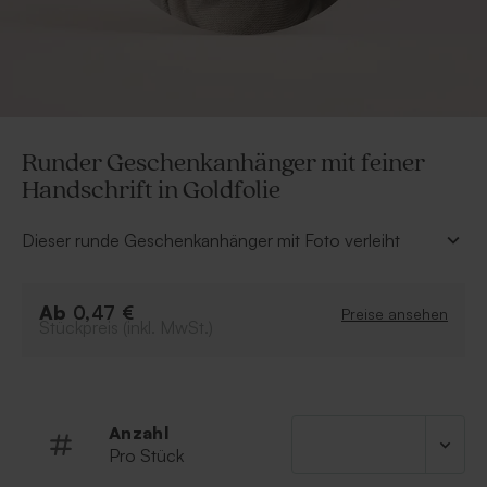
Runder Geschenkanhänger mit feiner
Handschrift in Goldfolie
Dieser runde Geschenkanhänger mit Foto verleiht
jedem Gastgeschenk eine persönliche Note. In
unserem Online-Editor kannst du den Namen mit feiner
Ab
Handschrift in Goldfolie hinzufügen – so entsteht
0,47 €
Preise ansehen
Stückpreis (inkl. MwSt.)
etwas ganz Besonderes.
• Zu diesen Anhängern wird eine passende Kordel von
50 cm mitgeliefert.
Anzahl
Pro Stück