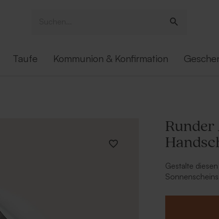
Taufe
Kommunion & Konfirmation
Gesche
Runder 
Handschr
Gestalte diese
Sonnenscheins i
individuell. Di
oder Umschläge 
passenden Gebu