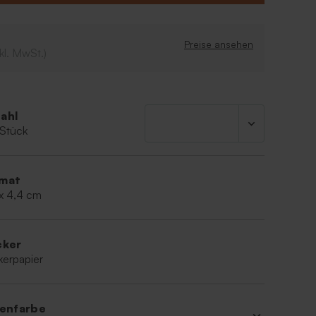
für diesen besonderen Anlass.
Preise ansehen
kl. MwSt.)
ahl
 Stück
mat
 x 4,4 cm
cker
kerpapier
ienfarbe