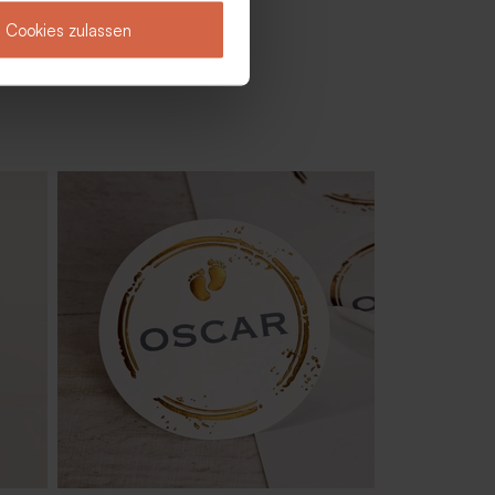
Cookies zulassen
Gold
Goldene Metalldose für
Gastgeschenke