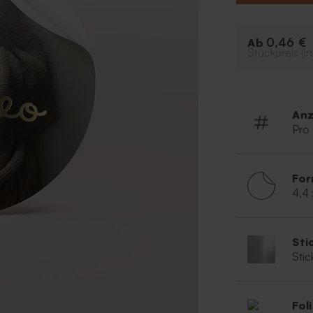
Gesamtkonzept 
0,46 €
Ab
Stückpreis (in
Anz
Pro
For
4,4
Sti
Stic
Fol