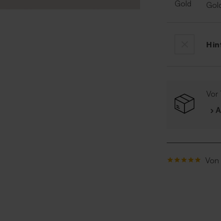
Gol
Hin
Vor 
› 
Von