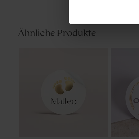
Ähnliche Produkte
Süßes Gastgeschenk Geburt
Schickes G
'Goldbärchen' mit goldenem Deckel
'Golden' mi