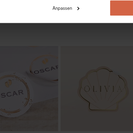
Anpassen
astgeschenk Geburt
Kunststoff-Röhrchen Verschluss 
t goldenem Deckel
| Geburt