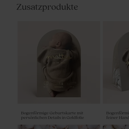
Zusatzprodukte
Bogenförmige Geburtskarte mit
Bogenförmi
persönlichen Details in Goldfolie
feiner Hand