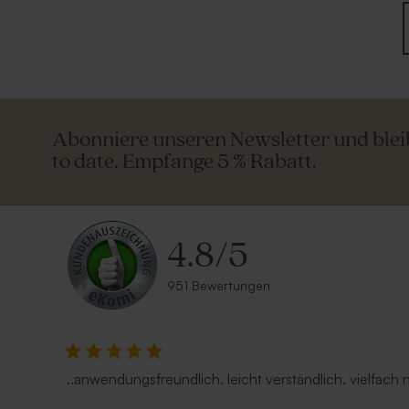
Abonniere unseren Newsletter und ble
to date. Empfange 5 % Rabatt.
4.8
/
5
951 Bewertungen
..anwendungsfreundlich. leicht verständlich. vielfach