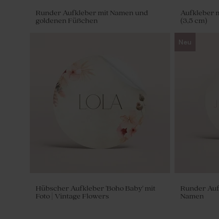
Runder Aufkleber mit Namen und
Aufkleber m
goldenen Füßchen
(3,5 cm)
Neu
Biologische Samenbomben Geld pro
Heftklammer
25 Stück
Design
Hübscher Aufkleber 'Boho Baby' mit
Runder Auf
Foto | Vintage Flowers
Namen