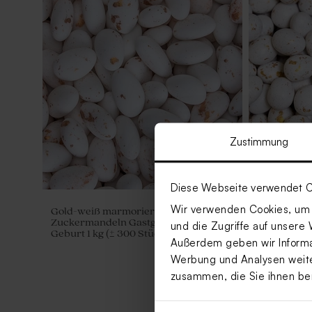
Zustimmung
Diese Webseite verwendet C
Wir verwenden Cookies, um I
Gold-weiß marmorierte
Goldmarmor
Zuckermandeln Gastgeschenk zur
Gastgeschen
und die Zugriffe auf unsere 
Geburt 1 kg (± 300 Stück)
Stück)
Außerdem geben wir Informat
Werbung und Analysen weiter
zusammen, die Sie ihnen be