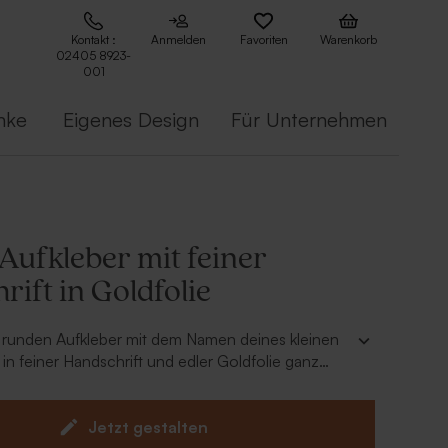
Kontakt :
Anmelden
Favoriten
Warenkorb
02405 8923-
001
nke
Eigenes Design
Für Unternehmen
Aufkleber mit feiner
ift in Goldfolie
n runden Aufkleber mit dem Namen deines kleinen
n feiner Handschrift und edler Goldfolie ganz
e Aufkleber eignen sich perfekt, um Gastgeschenke
stilvoll zu verzieren. Zusammen mit den
rts- oder Taufkarten entsteht ein harmonisches
Jetzt gestalten