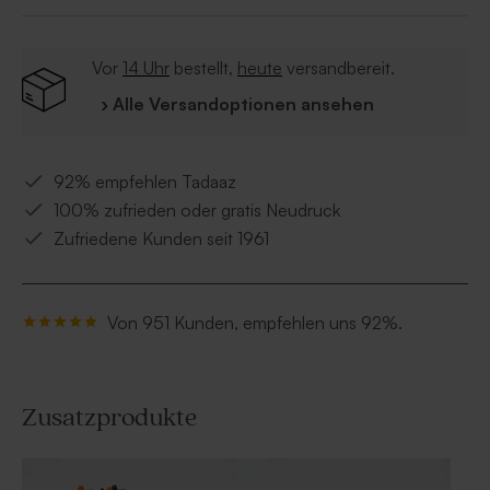
unseren Girlanden, Einladungskarten und Dankeskarten
im gleichen Design kombinieren.
Vor
14 Uhr
bestellt,
heute
versandbereit.
› Alle Versandoptionen ansehen
92% empfehlen Tadaaz
100% zufrieden oder gratis Neudruck
Zufriedene Kunden seit 1961
Von 951 Kunden, empfehlen uns 92%.
Zusatzprodukte