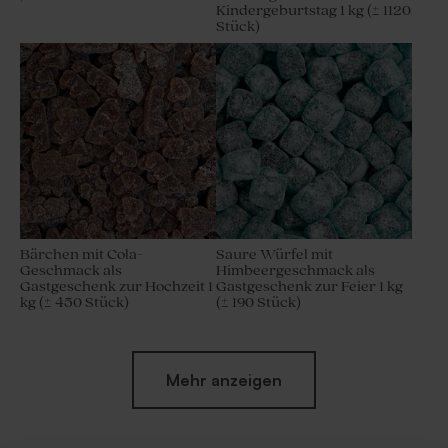
Kindergeburtstag 1 kg (± 1120
Stück)
Bärchen mit Cola-
Saure Würfel mit
Geschmack als
Himbeergeschmack als
Gastgeschenk zur Hochzeit 1
Gastgeschenk zur Feier 1 kg
kg (± 450 Stück)
(± 190 Stück)
Mehr anzeigen