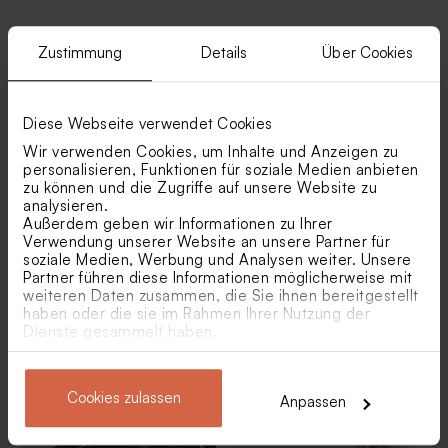
Zustimmung
Details
Über Cookies
Ähnliche Produkte
Braune
Dunkelblaue
Diese Webseite verwendet Cookies
Schokoladendragees als
Schokoladendragees als
Gastgeschenk zum
Gastgeschenk Geburtstag 1
Wir verwenden Cookies, um Inhalte und Anzeigen zu
Zuckerfest 1 kg (± 240 Stück)
kg (± 240 Stück)
personalisieren, Funktionen für soziale Medien anbieten
zu können und die Zugriffe auf unsere Website zu
analysieren.
Außerdem geben wir Informationen zu Ihrer
Verwendung unserer Website an unsere Partner für
soziale Medien, Werbung und Analysen weiter. Unsere
Partner führen diese Informationen möglicherweise mit
weiteren Daten zusammen, die Sie ihnen bereitgestellt
haben oder die sie im Rahmen Ihrer Nutzung der
Stilvolles Tischset mit Foto
Tischset zum
Dienste gesammelt haben.
Kindergeburtstag |
Prinzessin Ballerina
Graue Schokoladendragees
Geschenkanhänger groß aus
Cookies zulassen
als Gastgeschenk
Holz | rechteckig
Anpassen
Kindergeburtstag 1 kg (± 240
Stück)