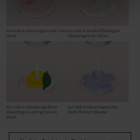
Set mit 6 Glasringen mit rosa
Set mit 6 wellenförmigen
Herz
Glasringen in Grün
Biologische Samenbomben
Goldmarmorierte
Gelb pro 25 Stück
Schokolinsen als
Gastgeschenk zum
Zuckerfest 750 g (± 425
Stück)
Set mit 6 zitronengelben
Set mit 6 Glasringen mit
Glasringen und grünem
lilafarbener Blume
Blatt