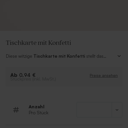
Tischkarte mit Konfetti
Diese witzige
Tischkarte mit Konfetti
stellt das
ideale i-Tüpfelchen für eure Partydeko dar! Auf diese
Weise ist es für Freunde und Verwandte ersichtlich, wo
Ab
sie sich am Tisch hinsetzen können. Lasst es euch
0,94 €
Preise ansehen
Stückpreis (inkl. MwSt.)
schmecken!
Anzahl
Pro Stück