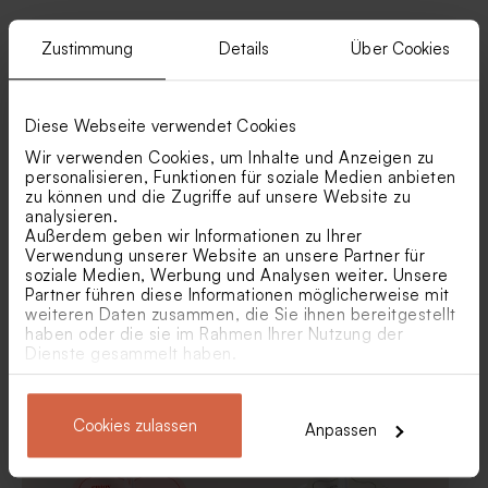
Ähnliche Produkte
Zustimmung
Details
Über Cookies
Bogenförmiges
Goldfarbene Seifen - Allegro
Gastgeschenktütchen mit
Foto und 60. Geburtstag in
Diese Webseite verwendet Cookies
Goldfolie
Wir verwenden Cookies, um Inhalte und Anzeigen zu
personalisieren, Funktionen für soziale Medien anbieten
zu können und die Zugriffe auf unsere Website zu
analysieren.
Außerdem geben wir Informationen zu Ihrer
Verwendung unserer Website an unsere Partner für
soziale Medien, Werbung und Analysen weiter. Unsere
Partner führen diese Informationen möglicherweise mit
Tischkarte im Naturpapier-
Set mit 6 Glasringen und
weiteren Daten zusammen, die Sie ihnen bereitgestellt
Look mit Sektgläsern
Jubiläumszahl 50 in
haben oder die sie im Rahmen Ihrer Nutzung der
Goldfolie
Dienste gesammelt haben.
Heftklammer 'Pin me' in
Seifenblasen 'Gold' |
Golld | Hippes Design
Dankeschön-Geschenk
Cookies zulassen
Anpassen