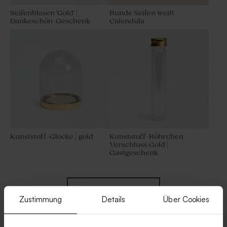
Seifenblasen 'Gold' |
Runde Seifen weiß -
Dankeschön-Geschenk
Calendula
Kunststoff-Glocke | gold
Kunststoff-Röhrchen
Verschluss Gold |
Gastgeschenk
Mehr anzeigen
Zustimmung
Details
Über Cookies