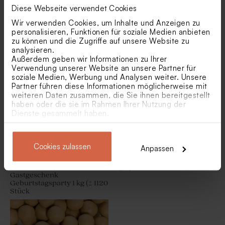
Diese Webseite verwendet Cookies
Wir verwenden Cookies, um Inhalte und Anzeigen zu
personalisieren, Funktionen für soziale Medien anbieten
Ähnliche Produkte
zu können und die Zugriffe auf unsere Website zu
analysieren.
Goldene Metalldose für
Goldenes Siegel ´Heart´
Außerdem geben wir Informationen zu Ihrer
Gastgeschenke
Verwendung unserer Website an unsere Partner für
soziale Medien, Werbung und Analysen weiter. Unsere
Partner führen diese Informationen möglicherweise mit
weiteren Daten zusammen, die Sie ihnen bereitgestellt
haben oder die sie im Rahmen Ihrer Nutzung der
Dienste gesammelt haben.
Cookies zulassen
Anpassen
Marmorgoldene
Biologische Samenbomben
Schokolinsen als
Beige pro 25 Stück
Gastgeschenk
Geburtstagsparty 1 kg (± 1120
Stück