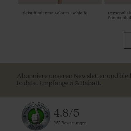
Bleistift mit rosa Velours-Schleife
Personalisie
Samtschlei
Abonniere unseren Newsletter und ble
to date. Empfange 5 % Rabatt.
4.8
/
5
951 Bewertungen