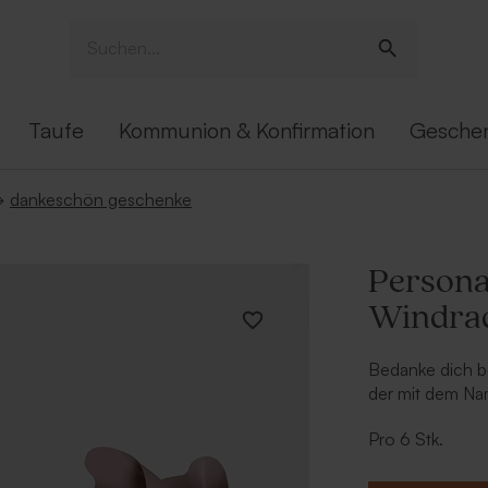
Taufe
Kommunion & Konfirmation
Gesche
→
dankeschön geschenke
Personal
Windra
Bedanke dich be
der mit dem Na
Windrad persona
Pro 6 Stk.
Gäste noch lan
Der Name 