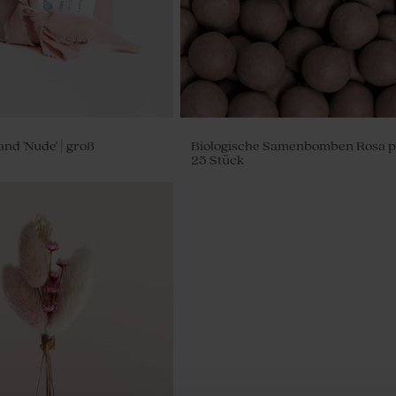
d 'Nude' | groß
Biologische Samenbomben Rosa p
25 Stück