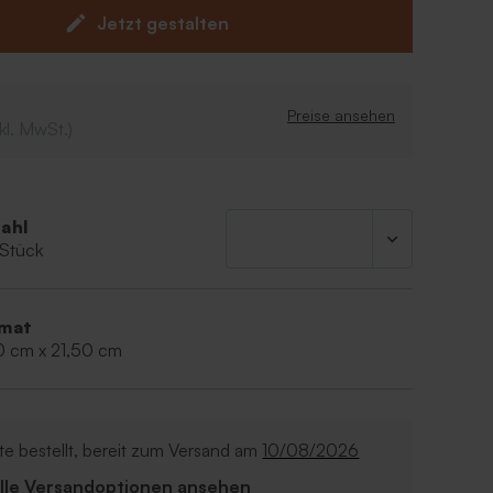
in Naturprodukt, daher kann das Produkt leicht von
Jetzt gestalten
s abweichen.
Preise ansehen
kl. MwSt.)
ahl
 Stück
mat
0 cm x 21,50 cm
e bestellt, bereit zum Versand am
10/08/2026
Alle Versandoptionen ansehen