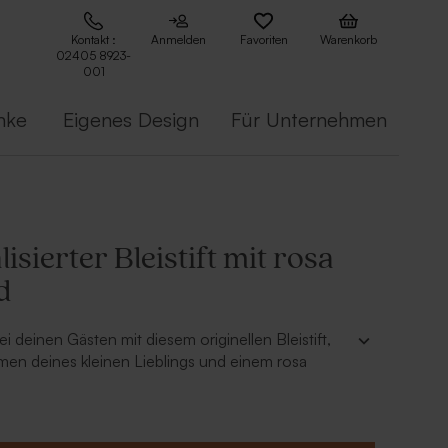
Kontakt :
Anmelden
Favoriten
Warenkorb
02405 8923-
001
nke
Eigenes Design
Für Unternehmen
isierter Bleistift mit rosa
d
i deinen Gästen mit diesem originellen Bleistift,
men deines kleinen Lieblings und einem rosa
lisiert ist. Ein praktisches Geschenk, das die
ge nutzen können.
wird in das Holz graviert.