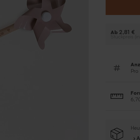
Holz ist e
den Foto
2,81 €
Ab
Stückpreis (in
Anz
Pro
For
6,7
Heut
› 