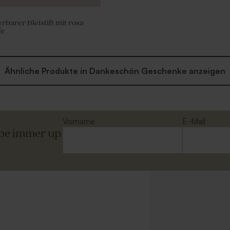
rbarer Bleistift mit rosa
fe
Ähnliche Produkte in Dankeschön Geschenke anzeigen
Vorname
E-Mail
ibe immer up