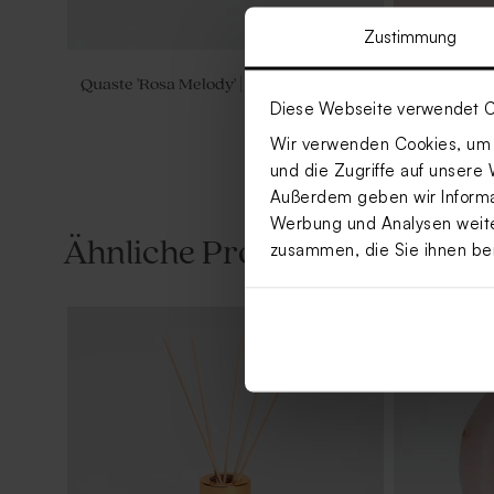
Zustimmung
Quaste 'Rosa Melody' | cotton
Mini-Trock
für Kommun
Diese Webseite verwendet C
Wir verwenden Cookies, um I
und die Zugriffe auf unsere 
Außerdem geben wir Informat
Werbung und Analysen weiter
Ähnliche Produkte
zusammen, die Sie ihnen be