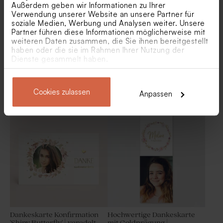
Optik
Außerdem geben wir Informationen zu Ihrer
Verwendung unserer Website an unsere Partner für
soziale Medien, Werbung und Analysen weiter. Unsere
Partner führen diese Informationen möglicherweise mit
weiteren Daten zusammen, die Sie ihnen bereitgestellt
haben oder die sie im Rahmen Ihrer Nutzung der
Dienste gesammelt haben.
Moderne Danksagung
Dankeskarte zur
Cookies zulassen
Anpassen
Konfirmation mit Foto
Konfirmation mit
'Wellen'
Blütenkranz in Goldfolie
Stilvolles Kirchenheft in
Gastgeschenk Geburt
Leinenoptik mit Goldfolie
'Goldbärchen' mit Foto
Dankeskarte Konfirmation
Hochwertige Dankeskarte
'Shiny Butterfly' | veredelt
mit Goldprägung |