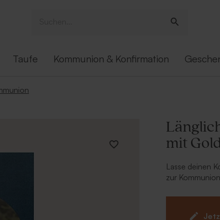
Taufe
Kommunion & Konfirmation
Gesche
ommunion
Länglic
mit Gold
Lasse deinen K
zur Kommunion 
niedlichste Fot
deinem eigenen 
schönsten Hint
Jetz