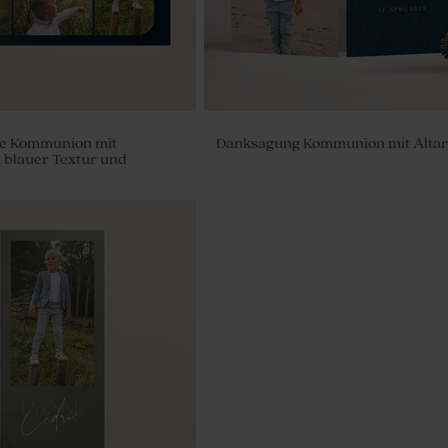
e Kommunion mit
Danksagung Kommunion mit Altar
, blauer Textur und
ht-blue Melody' | cotton