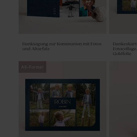
Danksagung zur Kommunion mit Fotos
Dankeskart
und Altarfalz
Fotocollage
Goldfolie
A5-Format
Goldfarbene Seifen - Allegro
Quaste 'Lig