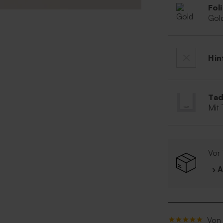
Fol
Gol
Hin
Tad
Mit
Vor 
› 
Von