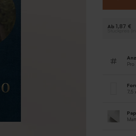
Kommunionsfeier
Gästen zu beda
Trendy D
Veredlung
1,87 €
Ab
Stückpreis (in
Komplett 
Anz
Pro
For
7,5 
Pap
Matt