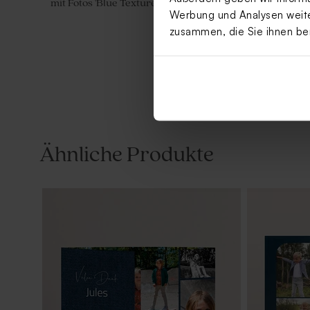
mit Fotos 'Blue Texture' | veredelt
schöner Typ
Werbung und Analysen weiter
zusammen, die Sie ihnen be
Ähnliche Produkte
Stilvolles Kirchenheft in Leinenoptik
Gastgesche
mit Goldfolie
mit Foto