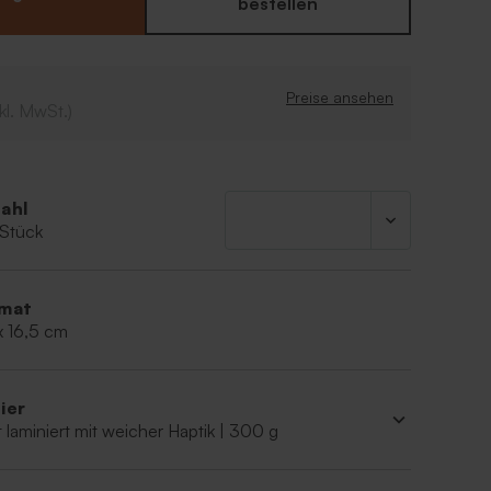
 ist diese Karte also ideal, um dich bei deinen
bestellen
nken.
esign
 mit Goldfolie
Preise ansehen
kl. MwSt.)
anpassbar im Online-Editor
ahl
 Stück
mat
x 16,5 cm
ier
 laminiert mit weicher Haptik | 300 g