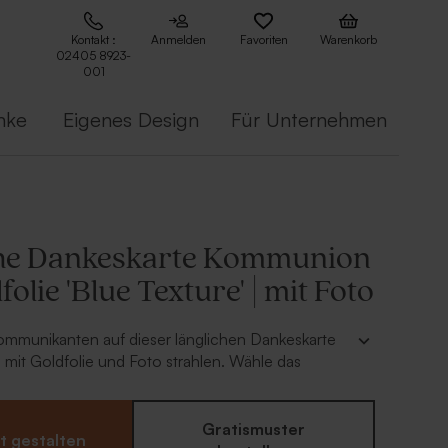
Kontakt :
Anmelden
Favoriten
Warenkorb
02405 8923-
001
nke
Eigenes Design
Für Unternehmen
he Dankeskarte Kommunion
folie 'Blue Texture' | mit Foto
ommunikanten auf dieser länglichen Dankeskarte
mit Goldfolie und Foto strahlen. Wähle das
o deines Kindes aus und gestalte die Karte mit
Text, deine Lieblingsfolienfarbe und den
ergrund in unserem Online-Editor. Nach der
Gratismuster
t gestalten