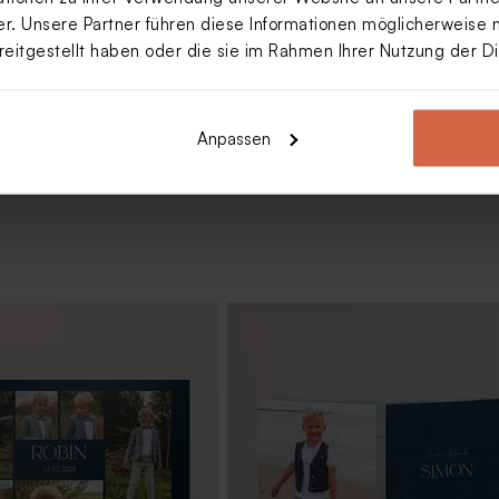
hographie | Texture Optik
. Unsere Partner führen diese Informationen möglicherweise 
reitgestellt haben oder die sie im Rahmen Ihrer Nutzung der 
Mehr anzeigen
Anpassen
nk Geburt 'Goldbärchen'
Biologische Samenbomben Gelb p
25 Stück