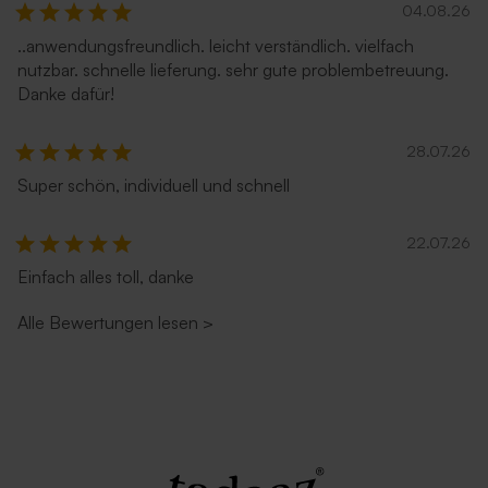
04.08.26
..anwendungsfreundlich. leicht verständlich. vielfach
nutzbar. schnelle lieferung. sehr gute problembetreuung.
Danke dafür!
28.07.26
Super schön, individuell und schnell
Quadratischer Umschlag
Quadratischer Umschlag
'Braun'
'Rosa'
22.07.26
Einfach alles toll, danke
Alle Bewertungen lesen
>
Umschlag 'glänzendes Silber'
Umschlag 'Terrakotta'