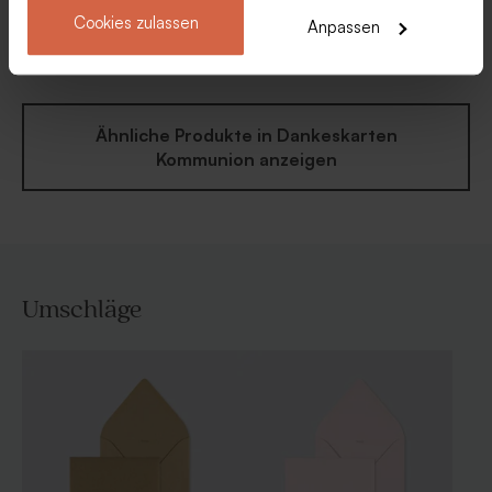
Dankeskarte zur
Quadratische Boarding Pass
Cookies zulassen
Anpassen
Kommunion mit Namen auf
Dankeskarte zur
Banderole
Kommunion
Ähnliche Produkte in Dankeskarten
Kommunion anzeigen
Umschläge