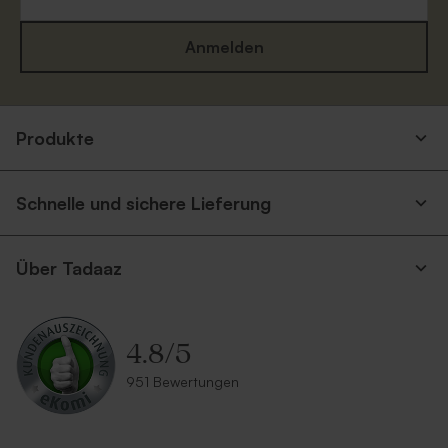
Anmelden
Quadratischer Umschlag
Quadratischer Umschlag
Produkte
'Rot'
'Hellblau'
Schnelle und sichere Lieferung
Über Tadaaz
4.8
/
5
Quadratischer Umschlag
Quadratischer Umschlag
951 Bewertungen
'Blau'
'Weiß'