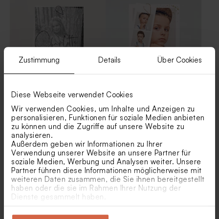
Zustimmung
Details
Über Cookies
Diese Webseite verwendet Cookies
Schicke Dankeskarte
Danksagungskarte zur
Kommunion mit Foto 'Black
Kommunion mit Fotos und
Wir verwenden Cookies, um Inhalte und Anzeigen zu
& White' | mit Kalkpapier
Goldfolienprägung
personalisieren, Funktionen für soziale Medien anbieten
zu können und die Zugriffe auf unsere Website zu
analysieren.
Außerdem geben wir Informationen zu Ihrer
Verwendung unserer Website an unsere Partner für
soziale Medien, Werbung und Analysen weiter. Unsere
Partner führen diese Informationen möglicherweise mit
weiteren Daten zusammen, die Sie ihnen bereitgestellt
haben oder die sie im Rahmen Ihrer Nutzung der
Dienste gesammelt haben.