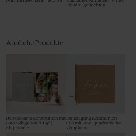
Duft-Diffusor klein | altorsa
Makramee Anhänger 'White
Clouds' | geflochten
Ähnliche Produkte
Dankeskarte Kommunion mit
Danksagung Kommunion
Fotocollage 'Mein Tag' |
'Eco' mit Foto| quadratische
Klappkarte
Klappkarte