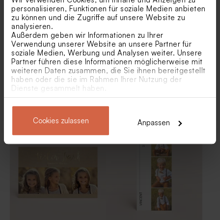
Plexiglas 'Rainbow' | rund
transparentem Plexiglas |
personalisieren, Funktionen für soziale Medien anbieten
rund
zu können und die Zugriffe auf unsere Website zu
analysieren.
Außerdem geben wir Informationen zu Ihrer
Verwendung unserer Website an unsere Partner für
soziale Medien, Werbung und Analysen weiter. Unsere
Partner führen diese Informationen möglicherweise mit
weiteren Daten zusammen, die Sie ihnen bereitgestellt
haben oder die sie im Rahmen Ihrer Nutzung der
Dienste gesammelt haben.
Lesezeichen-Dankeskarte
Dankeskarte Kommunion mit
zur Kommunion mit Fotos in
Foto 'Mein Tag' |
Naturpapier-Optik
minimalistisches Design
Cookies zulassen
Anpassen
Parfümzerstäuber aus Glas
Personalisierter
mit Holzverschluss
Parfümzerstäuber aus Glas
mit Holzverschluss