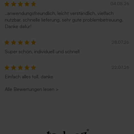
04.08.26
..anwendungsfreundlich. leicht verständlich. vielfach
nutzbar. schnelle lieferung. sehr gute problembetreuung.
Danke dafür!
28.07.26
Super schön, individuell und schnell
Umschlag 'Hellblau'
Umschlag in Sandfarbe
22.07.26
Einfach alles toll, danke
Alle Bewertungen lesen
>
Umschlag 'Dunkelblau'
Umschlag 'Weiß'