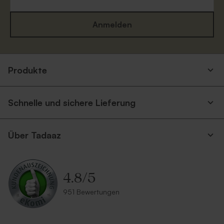
Anmelden
Produkte
Umschlag mit spitzer Klappe
Umschlag mit
'Eukalyptus'
selbstklebendem Verschluss
'Ecru'
Schnelle und sichere Lieferung
Über Tadaaz
4.8
/
5
951 Bewertungen
Umschlag 'glänzendes Silber'
Umschlag 'Rosa'
Neu