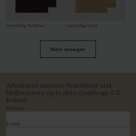
Umschlag 'Schwarz'
Umschlag 'Gold'
Mehr anzeigen
Abonniere unseren Newsletter und
bleibe immer up to date. Empfange 5 %
Rabatt.
Umschlag aus Kraftpapier
Umschlag mit
selbstklebender
Vorname
Verschlussklappe 'Weiß'
E-Mail