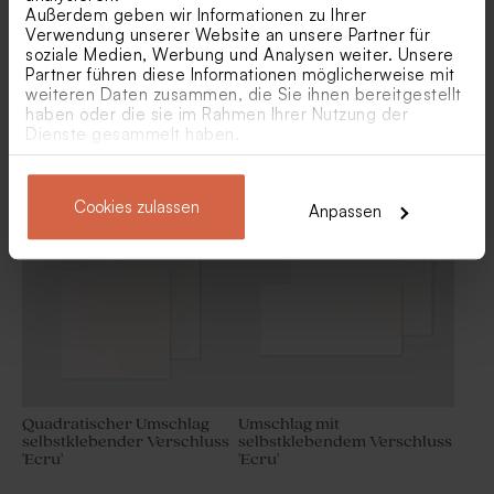
Außerdem geben wir Informationen zu Ihrer
Verwendung unserer Website an unsere Partner für
soziale Medien, Werbung und Analysen weiter. Unsere
Partner führen diese Informationen möglicherweise mit
weiteren Daten zusammen, die Sie ihnen bereitgestellt
haben oder die sie im Rahmen Ihrer Nutzung der
Dienste gesammelt haben.
Großer quadratischer
Quadratischer Umschlag
Umschlag 'Weiß'
'Ecru'
Cookies zulassen
Anpassen
Quadratischer Umschlag
Umschlag mit
selbstklebender Verschluss
selbstklebendem Verschluss
'Ecru'
'Ecru'