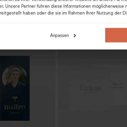
. Unsere Partner führen diese Informationen möglicherweise 
reitgestellt haben oder die sie im Rahmen Ihrer Nutzung der 
Anpassen
täuber aus Glas mit
Personalisierter Parfümzerstäube
luss
aus Glas mit Holzverschluss