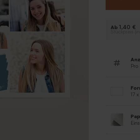
der Rückseite h
Danksagungstex
1,40 €
Ab
Stückpreis (in
Anz
Pro
For
17 x
Pap
Eins