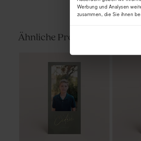
Werbung und Analysen weiter
zusammen, die Sie ihnen be
Ähnliche Produkte
Geschenkanhänger aus
Parfümzers
transparentem Plexiglas | rund
Holzversch