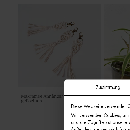
Zustimmung
Makramee Anhänger 'White Clouds' |
Pflanzenste
geflochten
'Rainbow' |
Diese Webseite verwendet C
Wir verwenden Cookies, um I
und die Zugriffe auf unsere 
Außerdem geben wir Informat