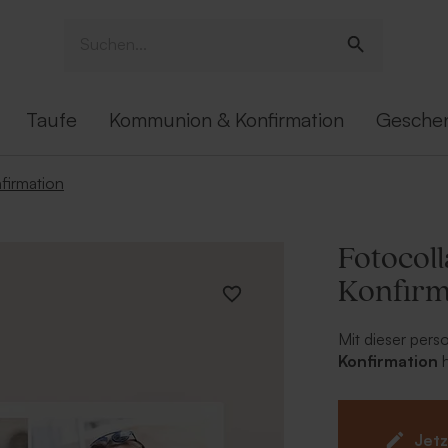
Taufe
Kommunion & Konfirmation
Gesche
firmation
Fotocol
Konfirm
Mit dieser pers
Konfirmation
gestaltet. Die
direkt, dass Si
bedanken möchte
Jetz