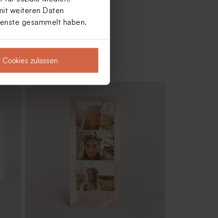
mit weiteren Daten
Dienste gesammelt haben.
Cookies zulassen
r
Rechteckige Boxen als Gastgeschenk
zur Kommunion mit aufgedrucktem
Namen