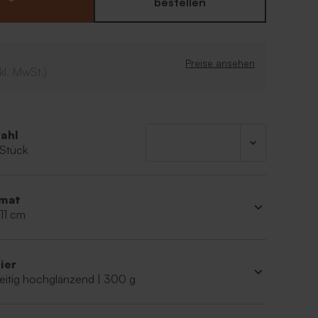
aben Sie ausreichend Platz für einen persönlichen
bestellen
t.
Preise ansehen
kl. MwSt.)
ahl
 Stück
mat
 11 cm
ier
eitig hochglänzend | 300 g