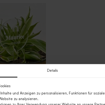
Details
cker aus Plexiglas
 rund
ookies
nhalte und Anzeigen zu personalisieren, Funktionen für sozia
Website zu analysieren.
Mehr anzeigen
ionen zu Ihrer Verwendung unserer Website an unsere Partner