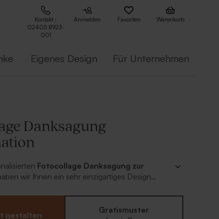
Kontakt :
Anmelden
Favoriten
Warenkorb
02405 8923-
001
nke
Eigenes Design
Für Unternehmen
lage Danksagung
ation
onalisierten
Fotocollage Danksagung zur
haben wir Ihnen ein sehr einzigartiges Design
se Danksagung im Hochformat zeigt Ihren Gästen
e sich für eine wunderschöne Konfirmation
n. Fügen Sie tolle Bilder Ihres Kindes dazu. Auf
Gratismuster
t gestalten