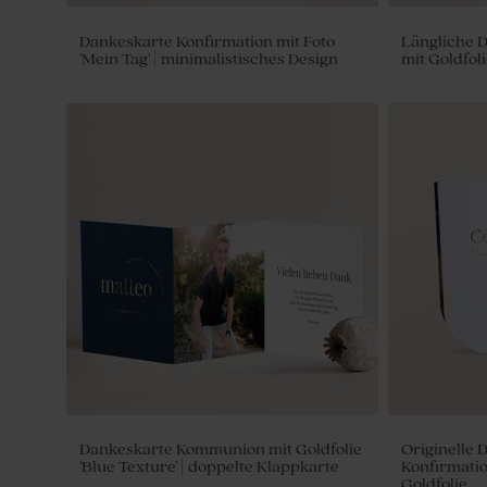
Dankeskarte Konfirmation mit Foto
Längliche 
'Mein Tag' | minimalistisches Design
mit Goldfoli
Quaste 'Light-blue Melody' | cotton
Quaste 'Bei
Dankeskarte Kommunion mit Goldfolie
Originelle 
'Blue Texture' | doppelte Klappkarte
Konfirmati
Goldfolie