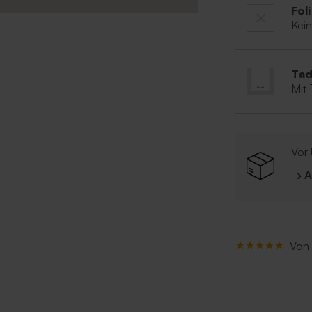
Fol
Kei
Tad
Mit
Vor 
› 
Von