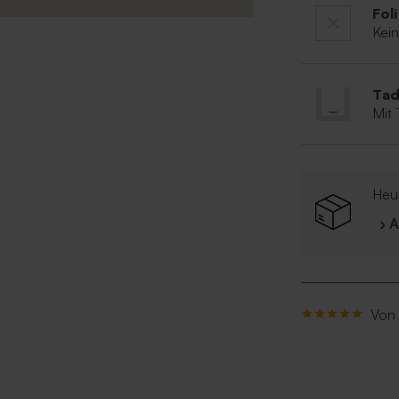
Fol
Kei
Tad
Mit
Heut
› 
Von