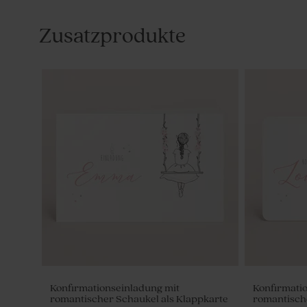
Zusatzprodukte
Konfirmationseinladung mit
Konfirmati
romantischer Schaukel als Klappkarte
romantisch