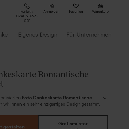
Kontakt :
Anmelden
Favoriten
Warenkorb
02405 8923-
001
nke
Eigenes Design
Für Unternehmen
nkeskarte Romantische
l
onalisierten
Foto
Dankeskarte Romantische
 wir Ihnen ein sehr einzigartiges Design gestaltet.
g zeigt Ihren Gästen direkt, dass Sie sich für eine
Kommunion voll Spaß und Freude bedanken
er Rückseite dieser Dankeskarte zur Kommunion
Gratismuster
t gestalten