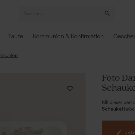
Taufe
Kommunion & Konfirmation
Gesche
ommunion
Foto Da
Schauke
Mit dieser pers
Schaukel
haben
Diese Danksagun
wunderschöne 
möchten. Auf d
Jetz