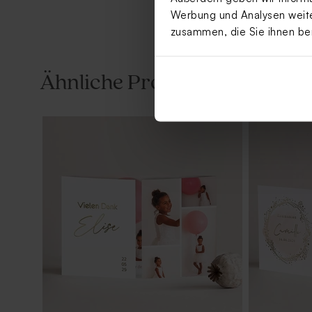
Werbung und Analysen weiter
zusammen, die Sie ihnen be
Ähnliche Produkte
Spiegelbutton mit romantischer
Badge zur 
Schaukel
romantisch