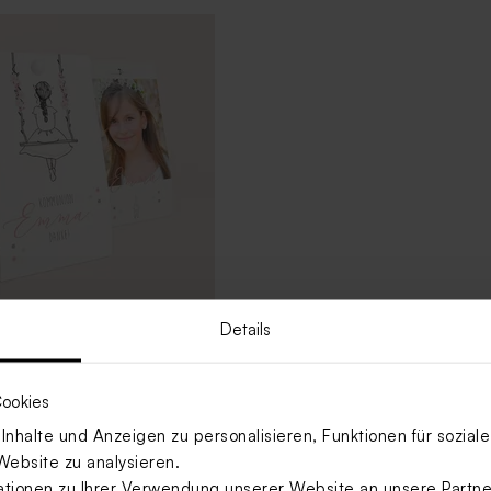
Details
aukel Mädchen Tütchen
ookies
nhalte und Anzeigen zu personalisieren, Funktionen für sozia
Website zu analysieren.
Mehr anzeigen
ionen zu Ihrer Verwendung unserer Website an unsere Partner