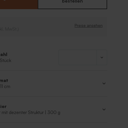
ichend Platz für eine persönliche Danksagung.
bestellen
ren Editor können Sie selbst
christliche Motive
elch, ...) auf der Karte hinzufügen!
Preise ansehen
kl. MwSt.)
ahl
 Stück
mat
 11 cm
ier
 mit dezenter Struktur | 300 g