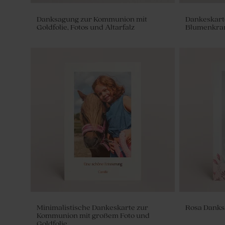
Danksagung zur Kommunion mit
Dankeskart
Goldfolie, Fotos und Altarfalz
Blumenkran
Romantische Aufkleber für
Serviette '
Seifenblasen
Set
Minimalistische Dankeskarte zur
Rosa Danks
Kommunion mit großem Foto und
Goldfolie