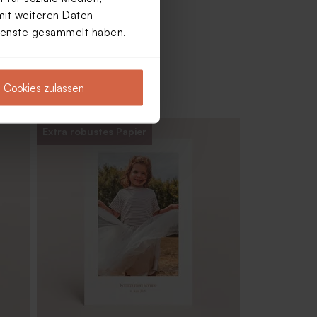
mit weiteren Daten
Dienste gesammelt haben.
Cookies zulassen
Extra robustes Papier
cher
Romantische Aufkleber für
Bügelverschlussflasche