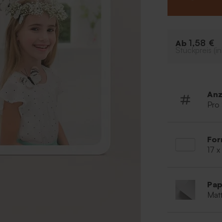
haben Sie ausre
Tipp: Über unse
(Fisch, Taube, K
1,58 €
Ab
Stückpreis (in
Anz
Pro
For
17 x
Pap
Matt