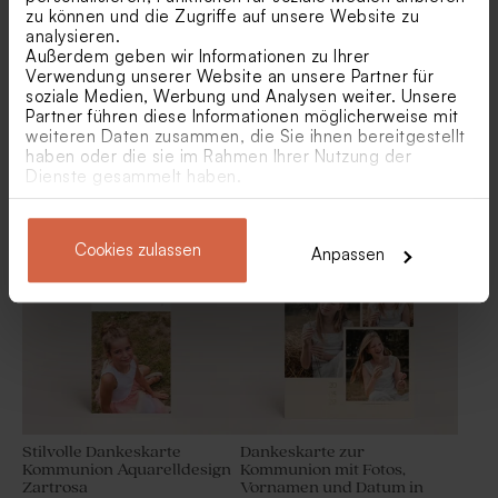
zu können und die Zugriffe auf unsere Website zu
analysieren.
Außerdem geben wir Informationen zu Ihrer
Verwendung unserer Website an unsere Partner für
soziale Medien, Werbung und Analysen weiter. Unsere
Partner führen diese Informationen möglicherweise mit
weiteren Daten zusammen, die Sie ihnen bereitgestellt
haben oder die sie im Rahmen Ihrer Nutzung der
Pastellgrüne Dankeskarte
Dankeskarte Kommunion in
Dienste gesammelt haben.
zur Kommunion mit
besonderem Format 'Hi
Fotomontage
Smile' | Eco-Look
Personalisierter
Rechteckige Boxen als
Parfümzerstäuber aus Glas
Gastgeschenk zur
A5-Format
mit Holzverschluss
Kommunion mit
Cookies zulassen
Anpassen
aufgedrucktem Namen
Stilvolle Dankeskarte
Dankeskarte zur
Kommunion Aquarelldesign
Kommunion mit Fotos,
Zartrosa
Vornamen und Datum in