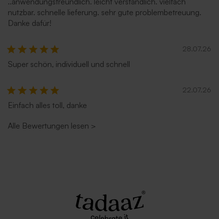
..anwendungsfreundlich. leicht verständlich. vielfach
nutzbar. schnelle lieferung. sehr gute problembetreuung.
Danke dafür!
28.07.26
Umschlag 'Dunkelblau'
Umschlag 'Weiß'
Super schön, individuell und schnell
22.07.26
Einfach alles toll, danke
Alle Bewertungen lesen
>
Umschlag 'Weiß'
Umschlag aus Kraftpapier