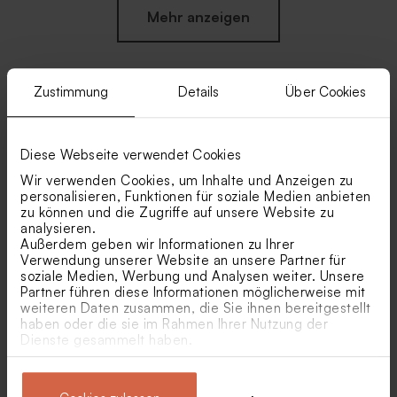
Mehr anzeigen
Zustimmung
Details
Über Cookies
Ähnliche Produkte
Diese Webseite verwendet Cookies
Runde Seifen - Hibiskus
Seifenblasen Pink
Wir verwenden Cookies, um Inhalte und Anzeigen zu
Gastgeschenk zur
personalisieren, Funktionen für soziale Medien anbieten
Kommunion
zu können und die Zugriffe auf unsere Website zu
analysieren.
Außerdem geben wir Informationen zu Ihrer
Verwendung unserer Website an unsere Partner für
soziale Medien, Werbung und Analysen weiter. Unsere
Partner führen diese Informationen möglicherweise mit
weiteren Daten zusammen, die Sie ihnen bereitgestellt
haben oder die sie im Rahmen Ihrer Nutzung der
Dienste gesammelt haben.
Stilvolles Tütchen für
Gastgeschenk Kommunion
Gastgeschenke
mit Foto 'Aquarell' | Texture-
Aquarelldesign zartrosa
Optik