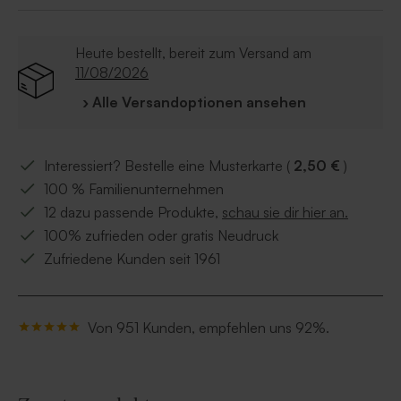
mit Süßigkeiten.
Hinweis: Bestellen Sie Produkte mit Folie heute,
werden diese spätestens am nächsten Werktag
Heute bestellt, bereit zum Versand am
versandt.
11/08/2026
› Alle Versandoptionen ansehen
Interessiert? Bestelle eine Musterkarte (
2,50 €
)
100 % Familienunternehmen
12 dazu passende Produkte,
schau sie dir hier an.
100% zufrieden oder gratis Neudruck
Zufriedene Kunden seit 1961
Von 951 Kunden, empfehlen uns 92%.