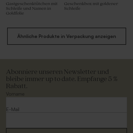
Gastgeschenktütchen mit
Geschenkbox mit goldener
Schleife und Namen in
Schleife
Goldfolie
Ähnliche Produkte in Verpackung anzeigen
Abonniere unseren Newsletter und
bleibe immer up to date. Empfange 5 %
Rabatt.
Vorname
E-Mail