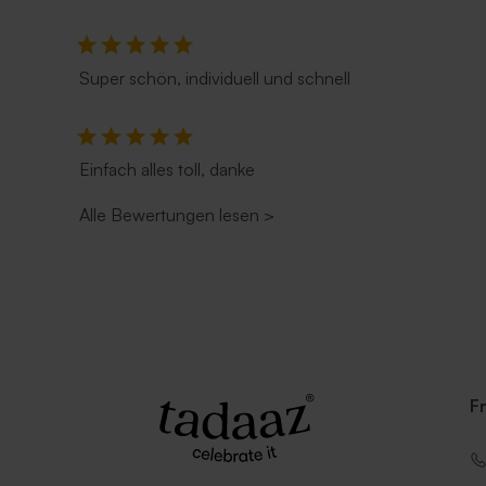
Super schön, individuell und schnell
Einfach alles toll, danke
Alle Bewertungen lesen
>
Umschlag mit spitzer Klappe
Umschlag mi
'Rostbraun'
'Eukalyptus
F