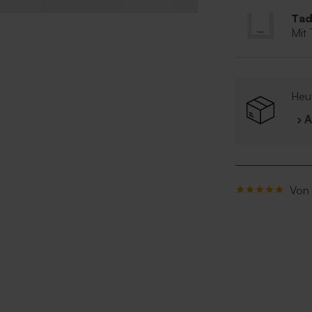
Tad
Mit
Heut
› 
Von