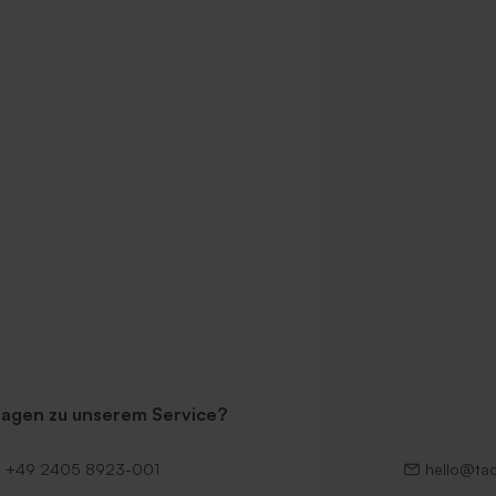
t spitzer Klappe
Quadratischer Umschlag 'Schwarz
'
ragen zu unserem Service?
+49 2405 8923-001
hello@ta