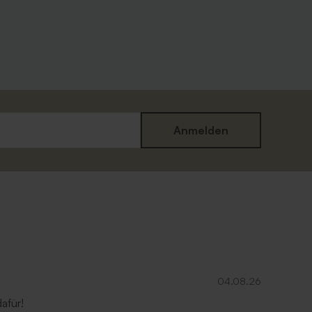
Anmelden
Umschlag mit Spitzklappe aus
Recyclingpapier
04.08.26
afür!