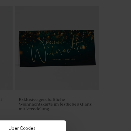
t
Exklusive geschäftliche
Weihnachtskarte im festlichen Glanz
mit Veredelung
Über Cookies