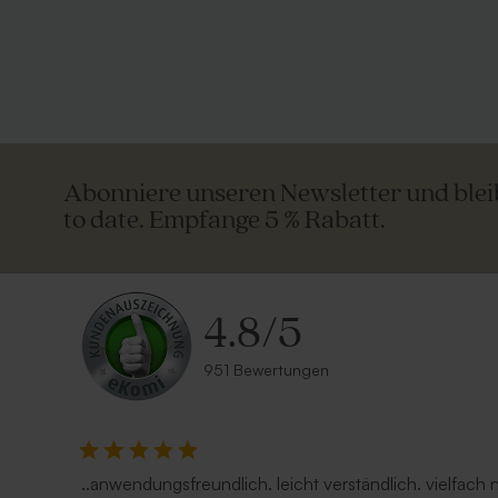
Abonniere unseren Newsletter und ble
to date. Empfange 5 % Rabatt.
4.8
/
5
951 Bewertungen
Quadratischer Umschlag 'Silber'
Quadratisc
Kraftpapie
..anwendungsfreundlich. leicht verständlich. vielfach