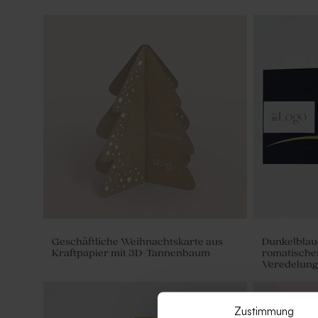
Geschäftliche Weihnachtskarte aus
Dunkelblau
Kraftpapier mit 3D-Tannenbaum
romatische
Veredelung
Zustimmung