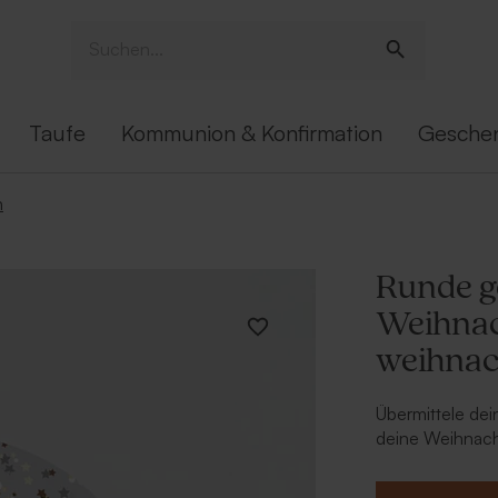
Taufe
Kommunion & Konfirmation
Gesche
n
Runde g
Weihnac
weihnac
Übermittele de
deine Weihnacht
mit Wintermuste
Vorderseite bri