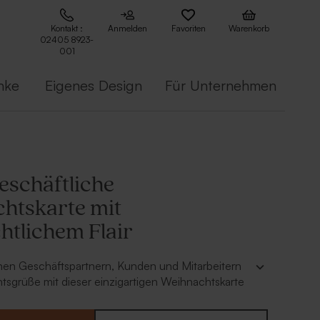
Kontakt :
Anmelden
Favoriten
Warenkorb
02405 8923-
001
nke
Eigenes Design
Für Unternehmen
eschäftliche
htskarte mit
htlichem Flair
inen Geschäftspartnern, Kunden und Mitarbeitern
sgrüße mit dieser einzigartigen Weihnachtskarte
r und Logo. Die winterlichen Elemente auf der
ngen deine Empfänger sofort in