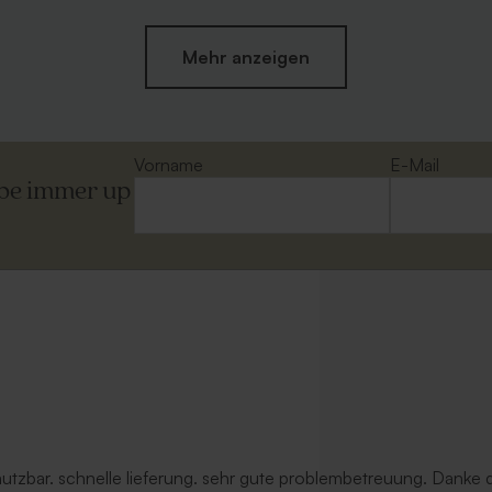
Mehr anzeigen
Vorname
E-Mail
ibe immer up
her Umschlag aus
Quadratischer Umschlag 'Weiß'
r
 nutzbar. schnelle lieferung. sehr gute problembetreuung. Danke d