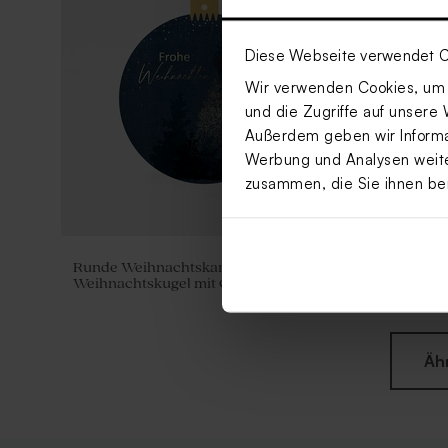
Diese Webseite verwendet C
Wir verwenden Cookies, um I
und die Zugriffe auf unsere 
Außerdem geben wir Informat
Werbung und Analysen weiter
zusammen, die Sie ihnen be
Runde Weihnachtskarte für Firmen
Geschäftli
Weihnachtskugel mit Goldfolie
Schafen in
Äh