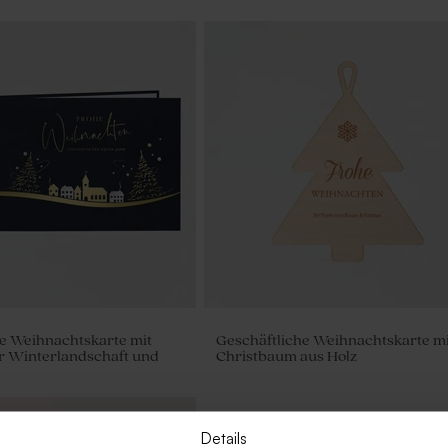
e Weihnachtskarte mit
Geschäftliche Weihnachtskarte mi
r Winterlandschaft und
Christbaum aus Holz
Details