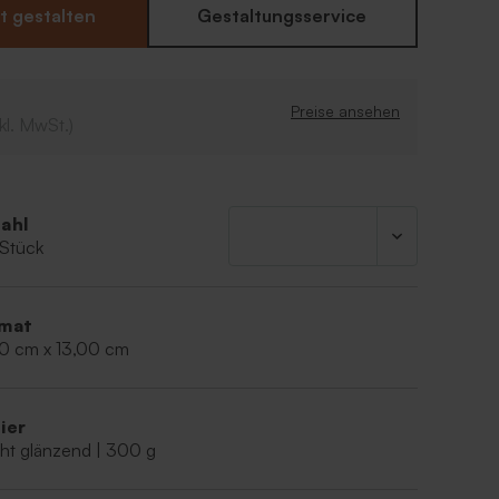
mung. Personalisiert mit deinem eigenen Text und
t gestalten
Gestaltungsservice
nserem Online-Editor wird diese Karte einen ganz
Weihnachtswunsch.
es Format
Preise ansehen
kl. MwSt.)
Logo hinzu.
schmuck verwendbar.
ahl
 Stück
mat
00 cm x 13,00 cm
ier
ht glänzend | 300 g