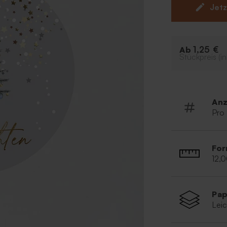
Weihnachtsstim
Jetz
Firmenlogo in u
persönlichen 
Besonder
1,25 €
Ab
Stückpreis (in
Füge ein 
Als Baum
Anz
Pro
For
12,
Pap
Leic