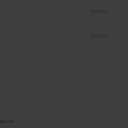
28.07.26
22.07.26
'
Quadratischer Umschlag 'Mittelblauer'
daaz.de