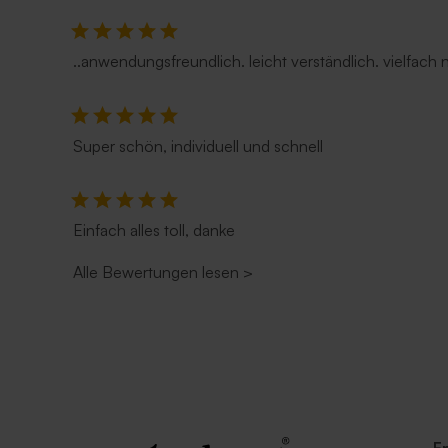
..anwendungsfreundlich. leicht verständlich. vielfach
Super schön, individuell und schnell
Einfach alles toll, danke
Alle Bewertungen lesen
>
Länglicher Umschlag mit spitzer
Länglicher 
Klappe 'Eucalyptus'
Klappe 'Ros
F