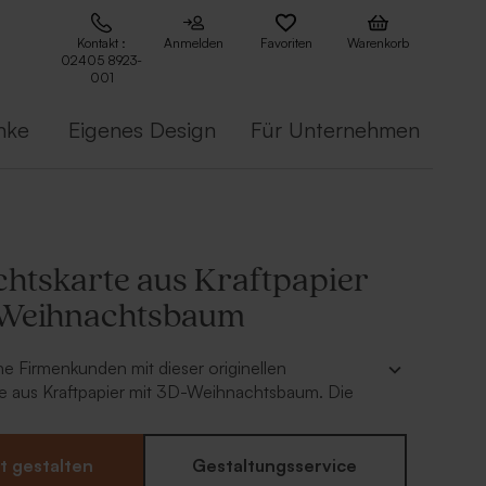
Kontakt :
Anmelden
Favoriten
Warenkorb
02405 8923-
001
nke
Eigenes Design
Für Unternehmen
htskarte aus Kraftpapier
-Weihnachtsbaum
e Firmenkunden mit dieser originellen
e aus Kraftpapier mit 3D-Weihnachtsbaum. Die
rm dieser Karte hebt deine Weihnachtsgrüße auf
fe.
t gestalten
Gestaltungsservice
rte mit 3D-Effekt