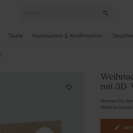
Taufe
Kommunion & Konfirmation
Gesche
n
Weihnac
mit 3D
Überrasche dein
Weihnachtskart
einzigartige Fo
die nächste Stu
Jetz
Einfachka