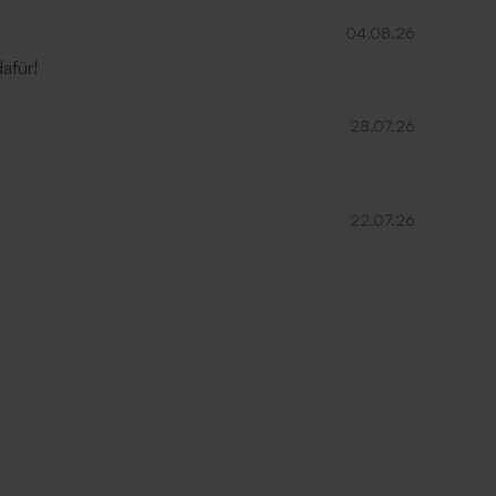
04.08.26
afür!
28.07.26
22.07.26
Länglicher Umschlag mit seitlicher
'
Verschlussklappe 'Weiß'