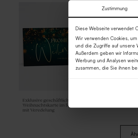
Zustimmung
Diese Webseite verwendet C
Wir verwenden Cookies, um I
und die Zugriffe auf unsere 
Außerdem geben wir Informat
Werbung und Analysen weiter
zusammen, die Sie ihnen be
Exklusive geschäftliche
Runde Weih
Weihnachtskarte im festlichen Glanz
Weihnachtsk
mit Veredelung
Äh