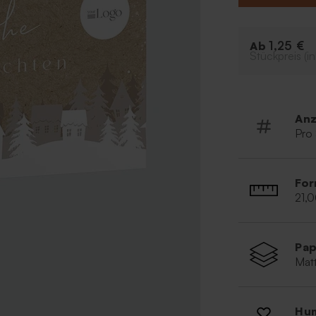
Eco-Desi
1,25 €
Ab
Stückpreis (in
Anz
Pro
For
21,
Pap
Matt
Hum