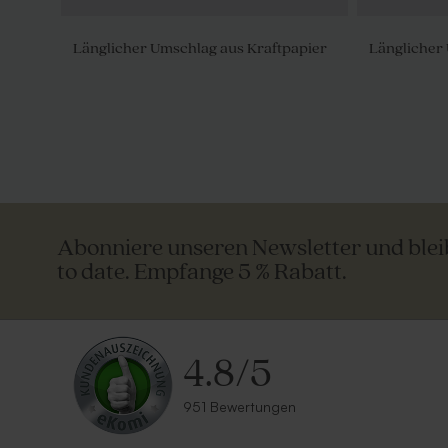
Länglicher Umschlag aus Kraftpapier
Länglicher 
Abonniere unseren Newsletter und ble
to date. Empfange 5 % Rabatt.
4.8
/
5
951 Bewertungen
Länglicher Umschlag mit
Umschlag mi
Haftklebeverschluss 'Weiß'
Recyclingp