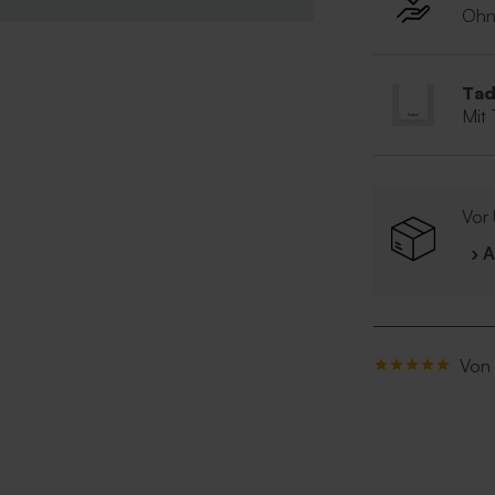
Ohn
Tad
Mit
Vor 
› 
Von