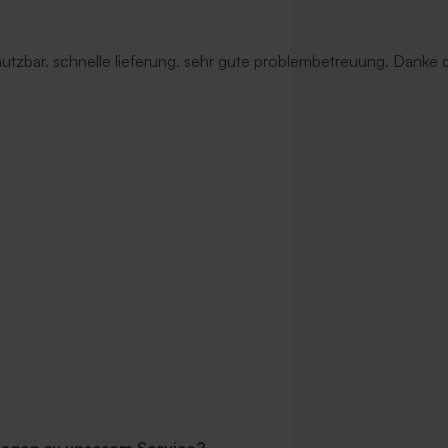
 nutzbar. schnelle lieferung. sehr gute problembetreuung. Danke d
Umschlag mit spitzer
Länglicher Umschlag mit
tbraun'
selbstklebendem Verschluss 'Ecru
ragen zu unserem Service?