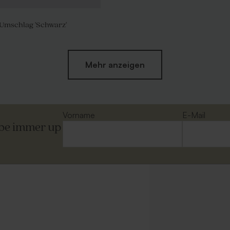
Umschlag 'Schwarz'
Mehr anzeigen
Vorname
E-Mail
ibe immer up
t Spitzklappe aus
Dunkelblauer Umschlag
apier